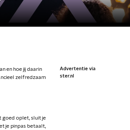
Advertentie via
n en hoe jij daarin
ster.nl
ancieel zelfredzaam
 goed oplet, sluit je
t je pinpas betaalt,