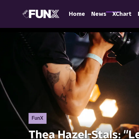
Home
News
XChart
FunX
Thea Hazel-Stals: ''