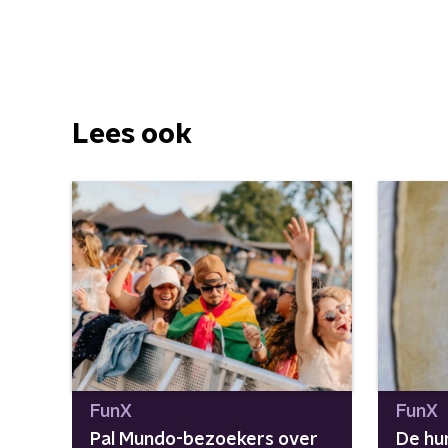
Lees ook
FunX
FunX
Pal Mundo-bezoekers over
De hum