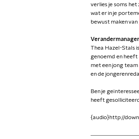
verlies je soms het 
wat er in je portem
bewust maken van 
Verandermanage
Thea Hazel-Stals is
genoemd en heeft al
met een jong team 
en de jongerenreda
Ben je geïnteressee
heeft gesolliciteer
{audio}http://dow