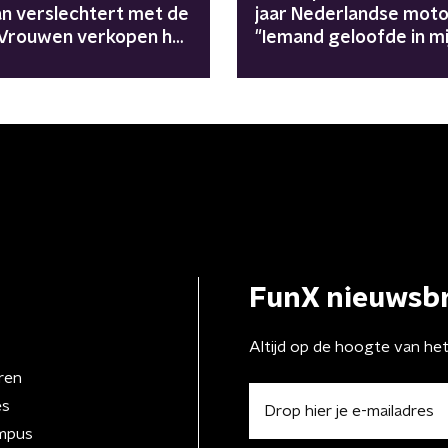
n verslechtert met de
jaar Nederlandse motor
"Vrouwen verkopen hun
"Iemand geloofde in mi
am voor voedsel"
FunX nieuwsbr
Altijd op de hoogte van he
ren
es
mpus