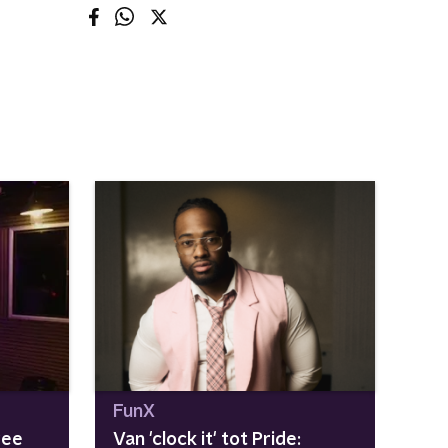
FunX
wee
Van 'clock it' tot Pride: