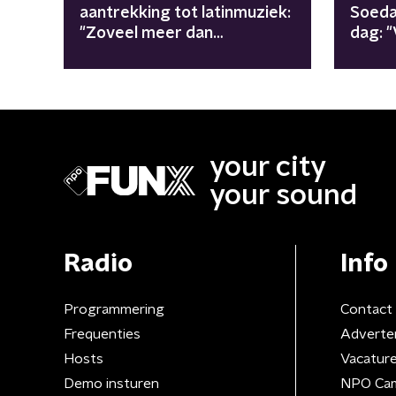
aantrekking tot latinmuziek:
Soeda
"Zoveel meer dan
dag: 
zomermuziek"
licha
your city
your sound
Radio
Info
Programmering
Contact
Frequenties
Adverte
Hosts
Vacatur
Demo insturen
NPO Ca