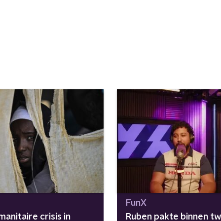
FunX
anitaire crisis in
Ruben pakte binnen t