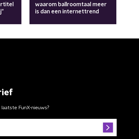
titel
waarom ballroomtaal meer
j"
is dan een internettrend
ief
t laatste FunX-nieuws?