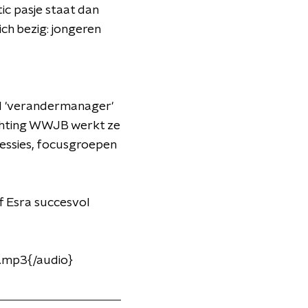
tic pasje staat dan
ich bezig: jongeren
wel 'verandermanager'
tichting WWJB werkt ze
sessies, focusgroepen
of Esra succesvol
.mp3{/audio}