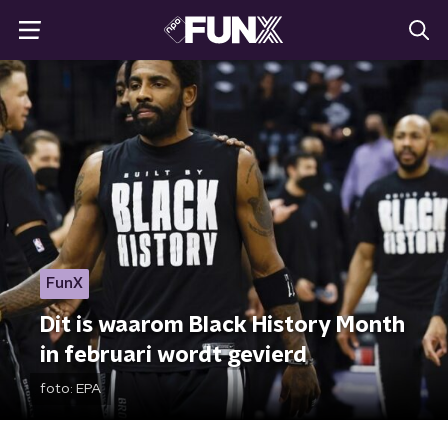
FunX
Dit is waarom Black History Month
in februari wordt gevierd
foto:
EPA