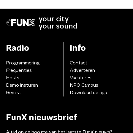
your city
your sound
Radio
Info
Programmering
Contact
Frequenties
Adverteren
Hosts
Vacatures
Demo insturen
NPO Campus
Gemist
Download de app
FunX nieuwsbrief
Altijd op de hoogte van het laatste FunX-nieuws?