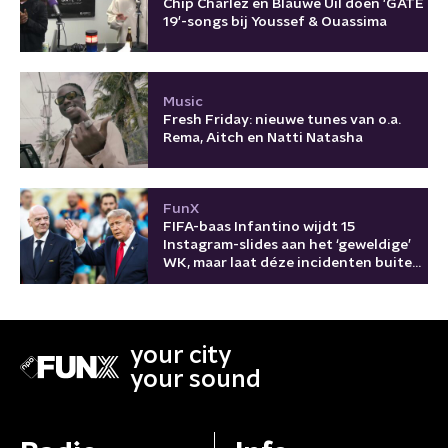
Chip Charlez en Blauwe Uil doen 'GATE
19'-songs bij Youssef & Ouassima
Music
Fresh Friday: nieuwe tunes van o.a.
Rema, Aitch en Natti Natasha
FunX
FIFA-baas Infantino wijdt 15
Instagram-slides aan het ‘geweldige’
WK, maar laat déze incidenten buiten
beeld
your city
your sound