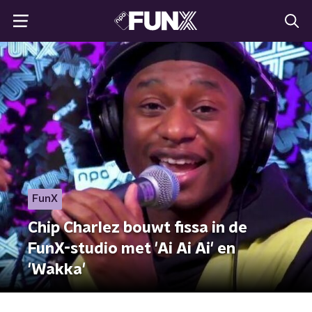
FunX
Chip Charlez bouwt fissa in de
FunX-studio met 'Ai Ai Ai' en
'Wakka'