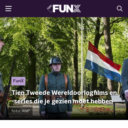
FunX
Tien Tweede Wereldoorlogfilms en
-series die je gezien moet hebben
foto:
ANP