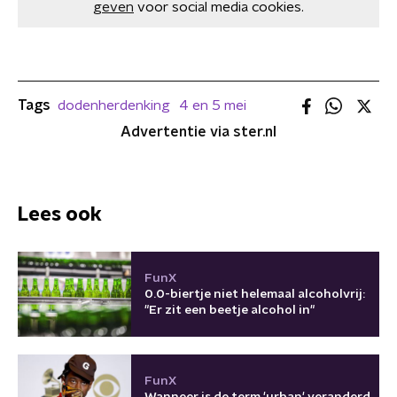
geven
voor social media cookies.
Tags
dodenherdenking
4 en 5 mei
Advertentie via ster.nl
Lees ook
FunX
0.0-biertje niet helemaal alcoholvrij:
"Er zit een beetje alcohol in"
FunX
Wanneer is de term 'urban' veranderd