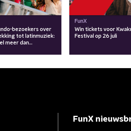
FunX
undo-bezoekers over
Win tickets voor Kwak
kking tot latinmuziek:
Festival op 26 juli
el meer dan
muziek"
FunX nieuwsbr