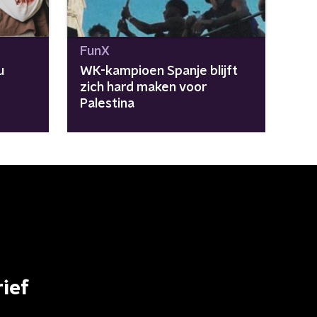
FunX
u
WK-kampioen Spanje blijft
zich hard maken voor
Palestina
ief