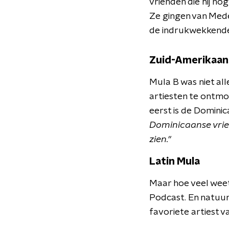
vrienden die hij no
Ze gingen van Medel
de indrukwekkende 
Zuid-Amerikaan
Mula B was niet all
artiesten te ontmo
eerst is de Domini
Dominicaanse vrie
zien."
Latin Mula
Maar hoe veel weet 
Podcast. En natuurl
favoriete artiest 