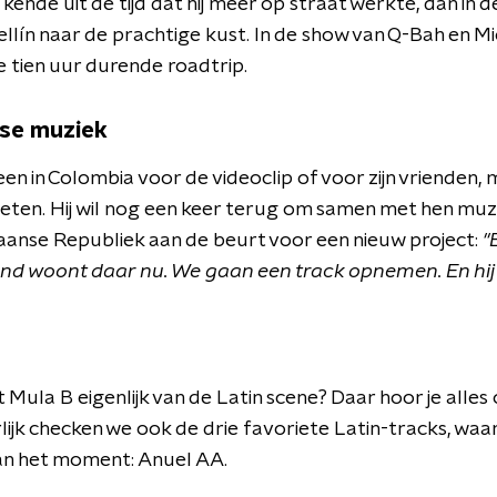
g kende uit de tijd dat hij meer op straat werkte, dan in 
lín naar de prachtige kust. In de show van Q-Bah en Mic
tien uur durende roadtrip.
se muziek
een in Colombia voor de videoclip of voor zijn vrienden,
eten. Hij wil nog een keer terug om samen met hen muz
caanse Republiek aan de beurt voor een nieuw project:
"
nd woont daar nu. We gaan een track opnemen. En hij 
Mula B eigenlijk van de Latin scene? Daar hoor je alles 
ijk checken we ook de drie favoriete Latin-tracks, waar
van het moment: Anuel AA.