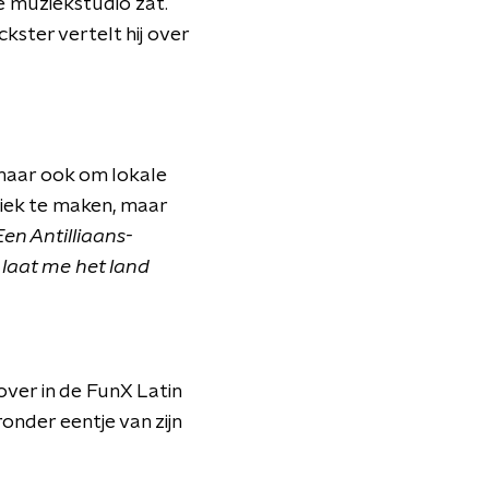
de muziekstudio zat.
kster vertelt hij over
 maar ook om lokale
iek te maken, maar
Een Antilliaans-
laat me het land
over in de FunX Latin
onder eentje van zijn