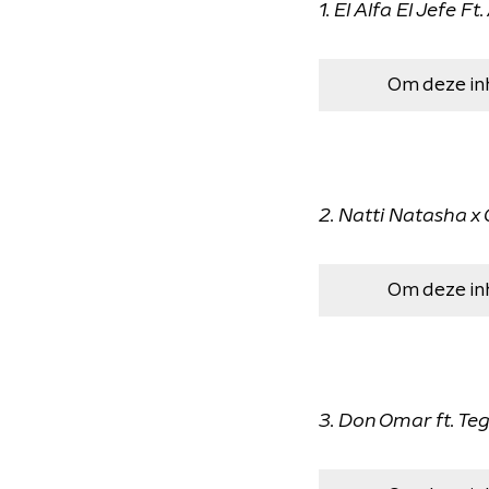
1. El Alfa El Jefe F
Om deze in
2. Natti Natasha x
Om deze in
3. Don Omar ft. Te