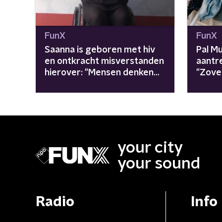
FunX
FunX
Saanna is geboren met hiv
Pal M
en ontkracht misverstanden
aantre
hierover: "Mensen denken
"Zove
soms dat ik heel wild ben"
zomer
your city
your sound
Radio
Info