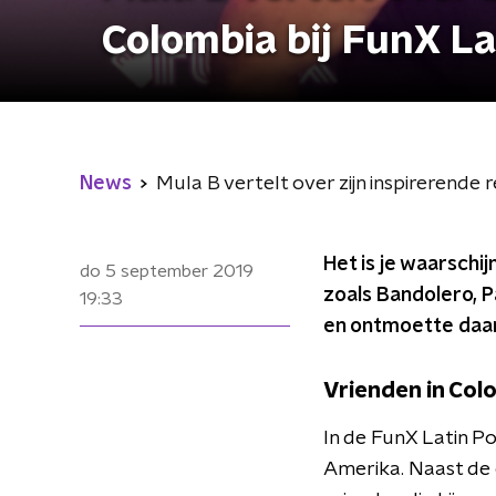
Colombia bij FunX La
News
Mula B vertelt over zijn inspirerende 
Het is je waarschij
do 5 september 2019
zoals Bandolero, P
19:33
en ontmoette daar
Vrienden in Col
In de FunX Latin Po
Amerika. Naast de