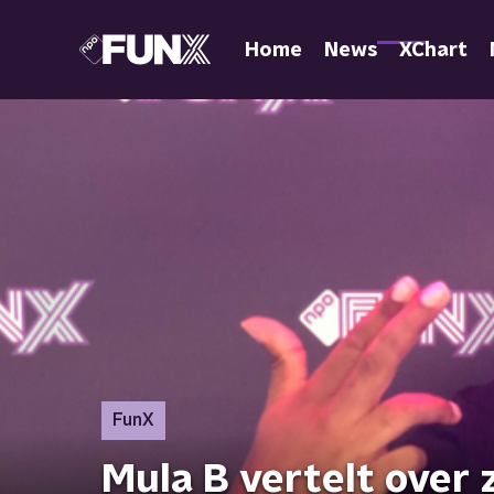
Home
News
XChart
FunX
Mula B vertelt over z