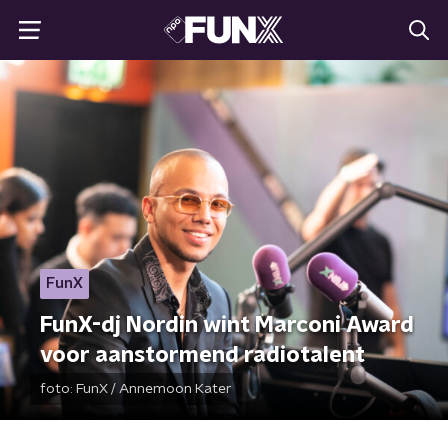
FunX
FunX-dj Nordin wint Marconi Award
voor aanstormend radiotalent
foto:
FunX / Annemoon Kater