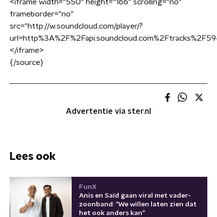
<
iframe width="550" height="166" scrolling="no"
frameborder="no"
src="http://w.soundcloud.com/player/?
url=http%3A%2F%2Fapi.soundcloud.com%2Ftracks%2F5
<
/iframe
>
{/source}
Advertentie via ster.nl
Lees ook
FunX
Anis en Saïd gaan viral met vader-
zoonband: "We willen laten zien dat
het ook anders kan"