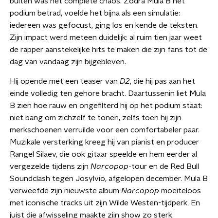
buiten was het complete chaos. Zodra Mula B het
podium betrad, voelde het bijna als een simulatie:
iedereen was gefocust, ging los en kende de teksten.
Zijn impact werd meteen duidelijk: al ruim tien jaar weet
de rapper aanstekelijke hits te maken die zijn fans tot de
dag van vandaag zijn bijgebleven.
Hij opende met een teaser van
D2
, die hij pas aan het
einde volledig ten gehore bracht. Daartussenin liet Mula
B zien hoe rauw en ongefilterd hij op het podium staat:
niet bang om zichzelf te tonen, zelfs toen hij zijn
merkschoenen verruilde voor een comfortabeler paar.
Muzikale versterking kreeg hij van pianist en producer
Rangel Silaev, die ook gitaar speelde en hem eerder al
vergezelde tijdens zijn
Narcopop
-tour en de Red Bull
Soundclash tegen Josylvio, afgelopen december. Mula B
verweefde zijn nieuwste album
Narcopop
moeiteloos
met iconische tracks uit zijn Wilde Westen-tijdperk. En
juist die afwisseling maakte zijn show zo sterk.