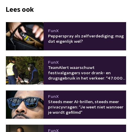
Lees ook
FunX
Pepperspray als zelfverdediging: mag
dat eigenlijk wel?
FunX
TeamAlert waarschuwt
festivalgangers voor drank- en
drugsgebruik in het verkeer: "47.000
keer in 2025"
FunX
Steeds meer AI-brillen, steeds meer
privacyvragen: “Je weet niet wanneer
je wordt gefilmd”
FunX