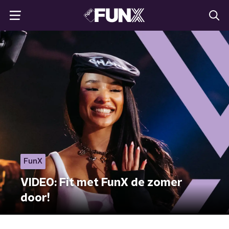
FunX
VIDEO: Fit met FunX de zomer
door!