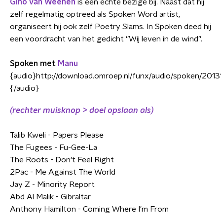
Gino van Weenen
is een echte bezige bij. Naast dat hij
zelf regelmatig optreed als Spoken Word artist,
organiseert hij ook zelf Poetry Slams. In Spoken deed hij
een voordracht van het gedicht ‘’Wij leven in de wind’’.
Spoken met
Manu
{audio}http://download.omroep.nl/funx/audio/spoken/20
{/audio}
(rechter muisknop > doel opslaan als)
Talib Kweli - Papers Please
The Fugees - Fu-Gee-La
The Roots - Don't Feel Right
2Pac - Me Against The World
Jay Z - Minority Report
Abd Al Malik - Gibraltar
Anthony Hamilton - Coming Where I'm From