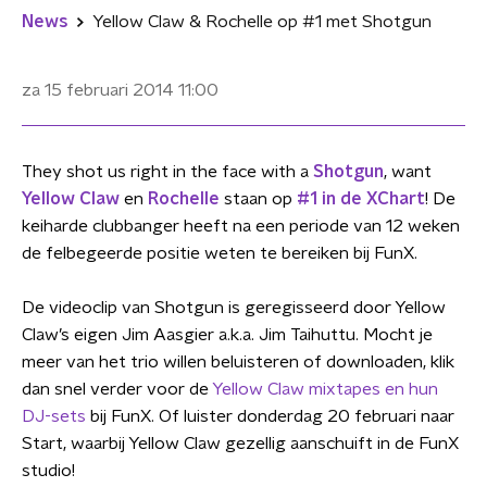
News
Yellow Claw & Rochelle op #1 met Shotgun
za 15 februari 2014
11:00
They shot us right in the face with a
Shotgun
, want
Yellow Claw
en
Rochelle
staan op
#1 in de XChart
! De
keiharde clubbanger heeft na een periode van 12 weken
de felbegeerde positie weten te bereiken bij FunX.
De videoclip van Shotgun is geregisseerd door Yellow
Claw’s eigen Jim Aasgier a.k.a. Jim Taihuttu. Mocht je
meer van het trio willen beluisteren of downloaden, klik
dan snel verder voor de
Yellow Claw mixtapes en hun
DJ-sets
bij FunX. Of luister donderdag 20 februari naar
Start, waarbij Yellow Claw gezellig aanschuift in de FunX
studio!