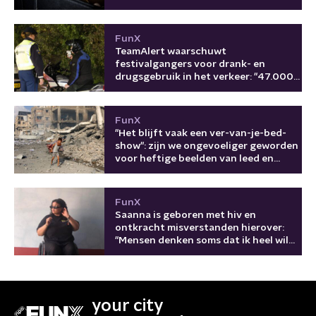
FunX
TeamAlert waarschuwt
festivalgangers voor drank- en
drugsgebruik in het verkeer: "47.000
keer in 2025"
FunX
"Het blijft vaak een ver-van-je-bed-
show": zijn we ongevoeliger geworden
voor heftige beelden van leed en
oorlog?
FunX
Saanna is geboren met hiv en
ontkracht misverstanden hierover:
"Mensen denken soms dat ik heel wild
ben"
your city