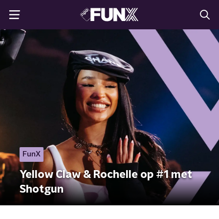
FunX
Yellow Claw & Rochelle op #1 met
Shotgun