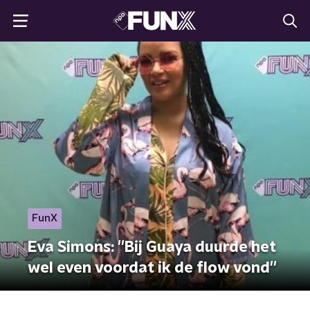
FunX
Eva Simons: ''Bij Guaya duurde het
wel even voordat ik de flow vond''