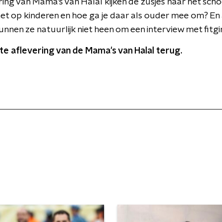
ring van Mama's van Halal kijken de zusjes naar het sch
et op kinderen en hoe ga je daar als ouder mee om? En a
nnen ze natuurlijk niet heen om een interview met fitgi
ste aflevering van de Mama's van Halal terug.