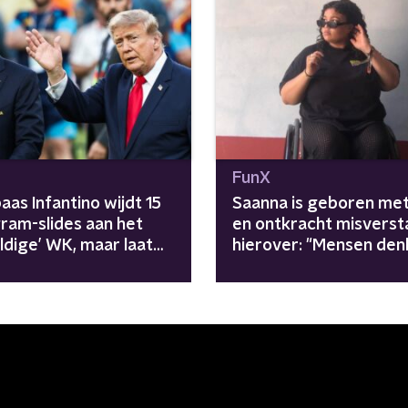
FunX
aas Infantino wijdt 15
Saanna is geboren met
gram-slides aan het
en ontkracht misvers
ldige’ WK, maar laat
hierover: "Mensen den
incidenten buiten
soms dat ik heel wild b