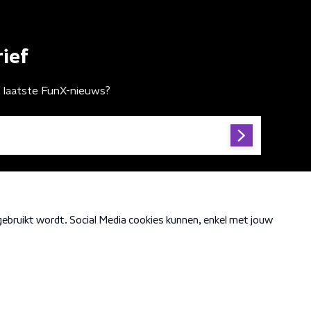
ief
t laatste FunX-nieuws?
Cookiebeleid