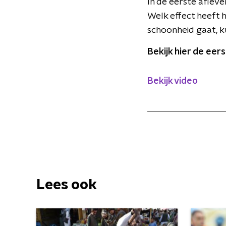
In de eerste afleve
Welk effect heeft h
schoonheid gaat, ku
Bekijk hier de eer
Bekijk video
Lees ook