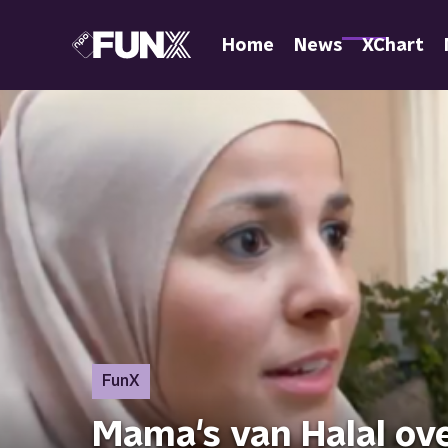
Home
News
XChart
FunX
Mama's van Halal ove