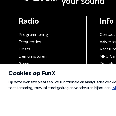
your sound
Radio
Info
Programmering
Contact
Frequenties
Adverte
Hosts
Vacatur
Demo insturen
NPO Ca
Gemist
Downloa
Algemene voorwaarden
Privacybeleid