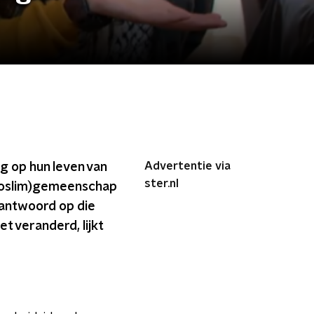
Advertentie via
ug op hun leven van
ster.nl
 (moslim)gemeenschap
 antwoord op die
et veranderd, lijkt