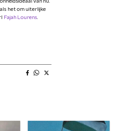
oonheidsideaal van nu.
ls het om uiterlijke
rl
Fajah Lourens
.