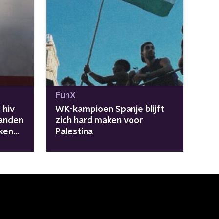
FunX
 hiv
WK-kampioen Spanje blijft
tanden
zich hard maken voor
ken
Palestina
en"