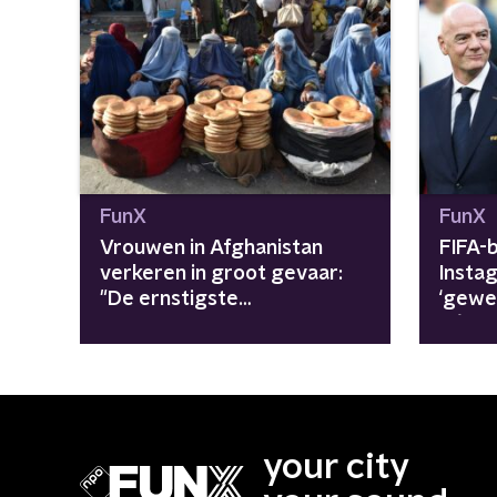
FunX
FunX
Vrouwen in Afghanistan
FIFA-b
verkeren in groot gevaar:
Insta
"De ernstigste
‘gewe
vrouwenrechtencrisis in de
déze 
wereld"
beeld
your city