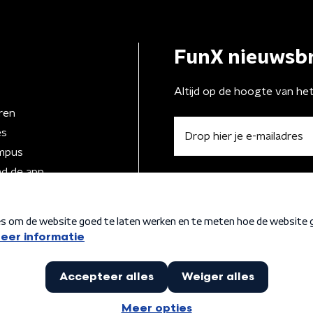
FunX nieuwsbr
Altijd op de hoogte van he
ren
es
mpus
d de app