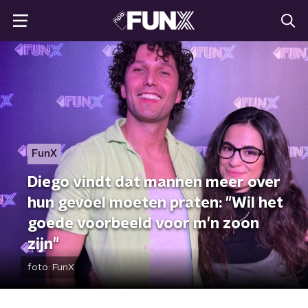
FunX
Diego vindt dat mannen meer over
hun gevoel moeten praten: "Wil het
goede voorbeeld voor m'n zoon
zijn"
foto:
FunX