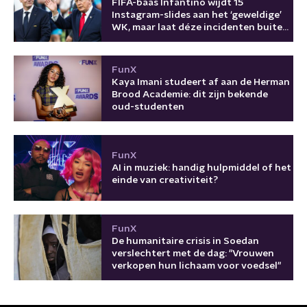
FIFA-baas Infantino wijdt 15
Instagram-slides aan het ‘geweldige’
WK, maar laat déze incidenten buiten
beeld
FunX
Kaya Imani studeert af aan de Herman
Brood Academie: dit zijn bekende
oud-studenten
FunX
AI in muziek: handig hulpmiddel of het
einde van creativiteit?
FunX
De humanitaire crisis in Soedan
verslechtert met de dag: "Vrouwen
verkopen hun lichaam voor voedsel"