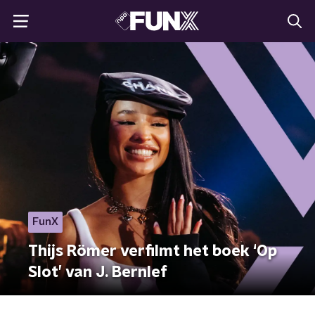
FunX
Thijs Römer verfilmt het boek ‘Op
Slot’ van J. Bernlef