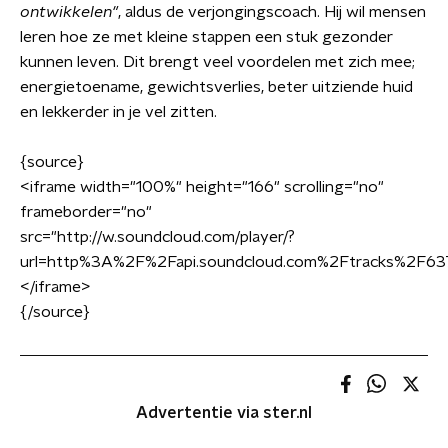
ontwikkelen"
, aldus de verjongingscoach. Hij wil mensen
leren hoe ze met kleine stappen een stuk gezonder
kunnen leven. Dit brengt veel voordelen met zich mee;
energietoename, gewichtsverlies, beter uitziende huid
en lekkerder in je vel zitten.
{source}
<iframe width="100%" height="166" scrolling="no"
frameborder="no"
src="http://w.soundcloud.com/player/?
url=http%3A%2F%2Fapi.soundcloud.com%2Ftracks%2F63
</iframe>
{/source}
Advertentie via ster.nl