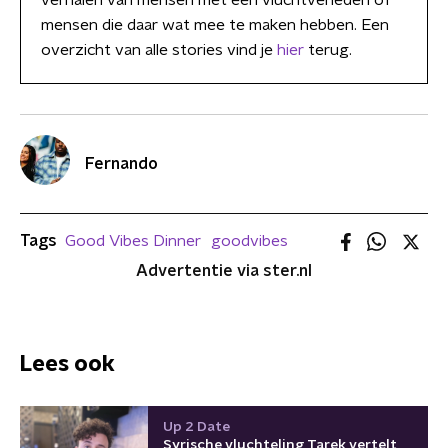
verhalen van mensen met een vluchtverleden of
mensen die daar wat mee te maken hebben. Een
overzicht van alle stories vind je
hier
terug.
Fernando
Tags
Good Vibes Dinner
goodvibes
Advertentie via ster.nl
Lees ook
Up 2 Date
Syrische vluchteling Tarek vertelt