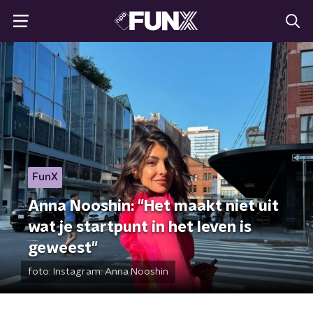
FunX
Anna Nooshin: "Het maakt niet uit
wat je startpunt in het leven is
geweest"
foto:
Instagram: Anna Nooshin