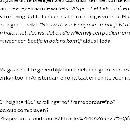
azine uit te brengen. Ze staat daar zelf niet van te kijk
 kan toevoegen aan de winkels:
“Als je in het tijdschriften 
 van mening dat het er een platform nodig is voor de M
 dingen bereikt.
“Nieuws is vaak negatief, maar juist 
n halen het nieuws niet en die willen wij een podium en
t weer een beetje in balans komt,”
aldus Hoda.
agazine uit te geven blijkt inmiddels een groot succes
en kantoor in Amsterdam en ontstaat er ruimte voor 
0" height="166" scrolling="no" frameborder="no"
ndcloud.com/player/?
2Fapi.soundcloud.com%2Ftracks%2F101269327"
>
<
/i