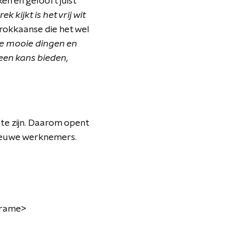
en en gelooft juist
rek kijkt is het vrij wit
arokkaanse die het wel
die mooie dingen en
 een kans bieden,
 te zijn. Daarom opent
nieuwe werknemers.
frame
>