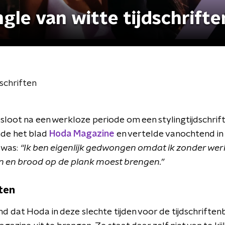
gle van witte tijdschrifte
dschriften
sloot na een werkloze periode om een stylingtijdschri
de het blad
Hoda Magazine
en vertelde vanochtend in S
 was:
“Ik ben eigenlijk gedwongen omdat ik zonder wer
n en brood op de plank moest brengen.”
ften
nd dat Hoda in deze slechte tijden voor de tijdschrifte