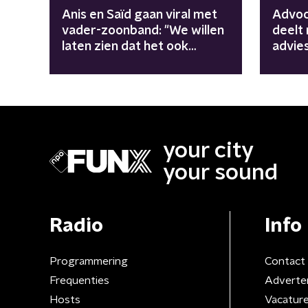
Anis en Saïd gaan viral met
Advoc
vader-zoonband: "We willen
deelt
laten zien dat het ook
advies
anders kan"
belang
your city
your sound
Radio
Info
Programmering
Contact
Frequenties
Adverte
Hosts
Vacatur