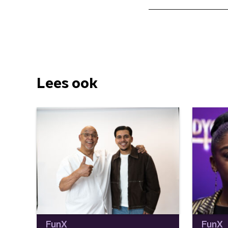
Lees ook
FunX
FunX