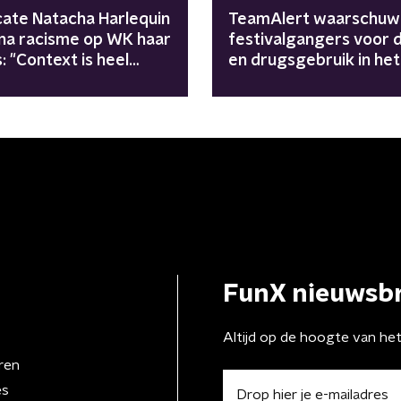
ate Natacha Harlequin
TeamAlert waarschuw
 na racisme op WK haar
festivalgangers voor 
: "Context is heel
en drugsgebruik in het
rijk"
verkeer: "47.000 keer 
2025"
FunX nieuwsbr
Altijd op de hoogte van he
ren
es