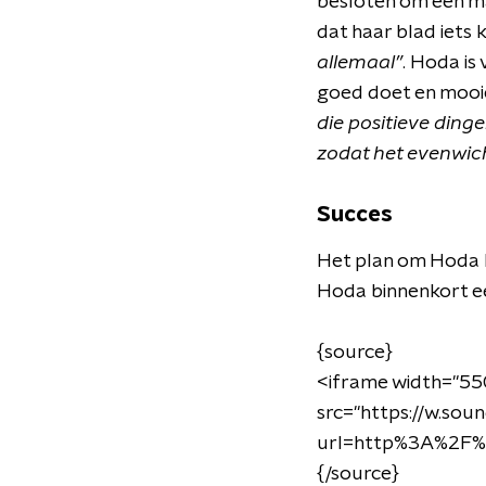
besloten om een mag
dat haar blad iets
allemaal”
. Hoda is
goed doet en mooie
die positieve dinge
zodat het evenwich
Succes
Het plan om Hoda M
Hoda binnenkort e
{source}
<
iframe width="55
src="https://w.sou
url=http%3A%2F%
{/source}