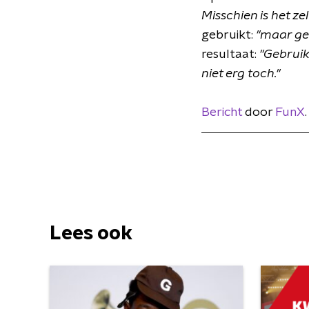
Misschien is het zel
gebruikt:
"maar gez
resultaat:
"Gebruik
niet erg toch."
Bericht
door
FunX
.
Lees ook