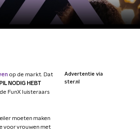
Advertentie via
wen
op de markt. Dat
ster.nl
 PIL NODIG HEBT
de FunX luisteraars
 geiler moeten maken
tje voor vrouwen met