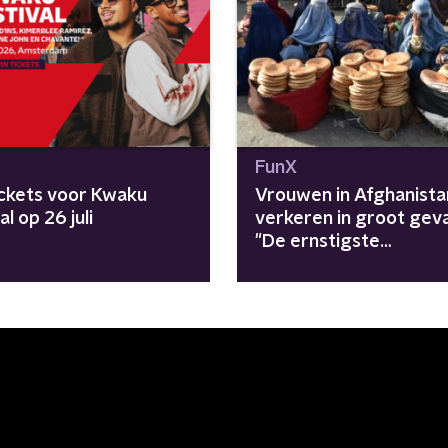
FunX
ickets voor Kwaku
Vrouwen in Afghanista
Festival op 26 juli
verkeren in groot geva
"De ernstigste
vrouwenrechtencrisis 
wereld"