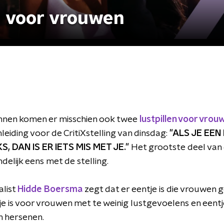
il voor vrouwen
nnen komen er misschien ook twee
lustpillen voor vrou
eiding voor de CritiXstelling van dinsdag:
"ALS JE EEN
, DAN IS ER IETS MIS MET JE."
Het grootste deel van 
delijk eens met de stelling.
list
Hidde Boersma
zegt dat er eentje is die vrouwen
tje is voor vrouwen met te weinig lustgevoelens en een
n hersenen.