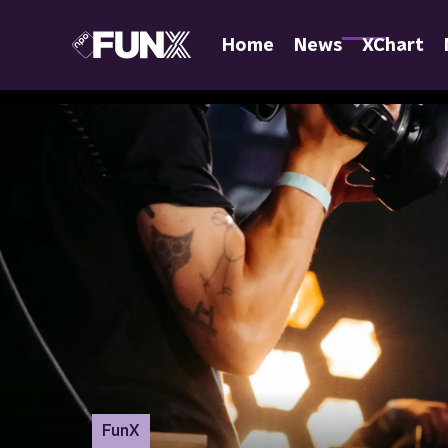
Home
News
XChart
FunX