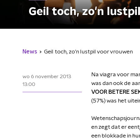
Geil toch, zo'n lustp
News
Geil toch, zo'n lustpil voor vrouwen
Na viagra voor ma
wo 6 november 2013
was dan ook de aanl
13:00
VOOR BETERE SEKS
(57%) was het uitein
Wetenschapsjourna
en zegt dat er een
een blokkade in hu