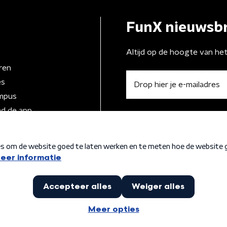
FunX nieuwsbr
Altijd op de hoogte van he
ren
es
mpus
d de app