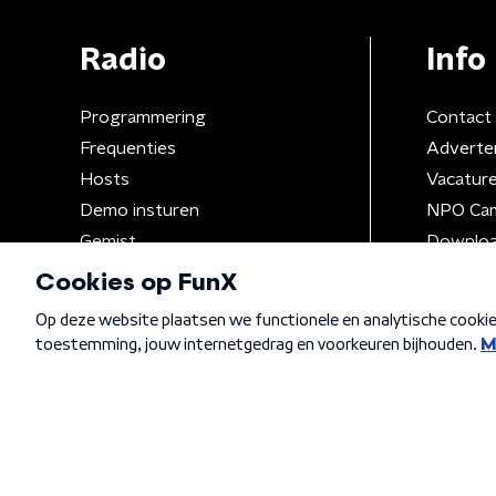
Radio
Info
Programmering
Contact
Frequenties
Adverte
Hosts
Vacatur
Demo insturen
NPO Ca
Gemist
Downloa
Algemene voorwaarden
Privacybeleid