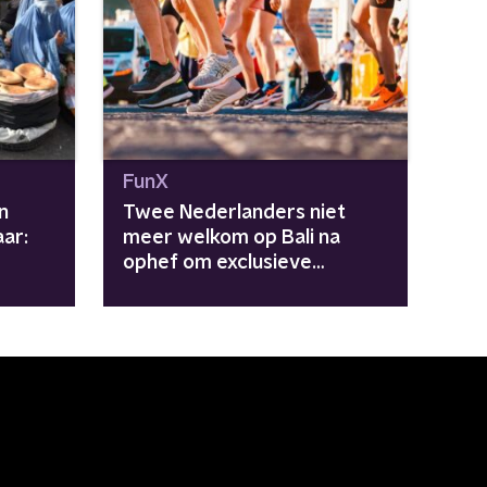
FunX
n
Twee Nederlanders niet
ar:
meer welkom op Bali na
ophef om exclusieve
in de
renclub: "Dit zijn gewoon
moderne kolonisten"