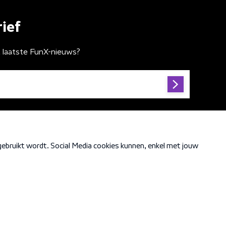
ief
t laatste FunX-nieuws?
Cookiebeleid