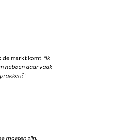
op de markt komt:
"Ik
nen hebben daar vaak
n prakken?"
ee moeten zijn.