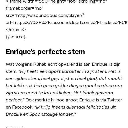
<
iframe width="550" height="166" scrolling="no"
frameborder="no"
src="http://w.soundcloud.com/player/?
url=http%3A%2F%2Fapi.soundcloud.com%2Ftracks%2F61
<
/iframe
>
{/source}
Enrique's perfecte stem
Wat volgens R3hab echt opvallend is aan Enrique, is zijn
stem.
"Hij heeft een apart karakter in zijn stem. Het is
een zijden stem, heel gepolijst en heel glad, dat maakt
het lekker. Ik heb geen gekke dingen moeten doen om
zijn stem goed te laten klinken. Het klonk gewoon
perfect."
Ook merkte hij hoe groot Enrique is via Twitter
en Facebook:
"Ik krijg ineens allemaal felicitaties uit
Brazilie en Spaanstalige landen!"