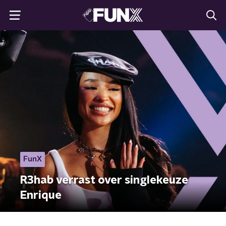
FunX
R3hab verrast over singlekeuze
Enrique