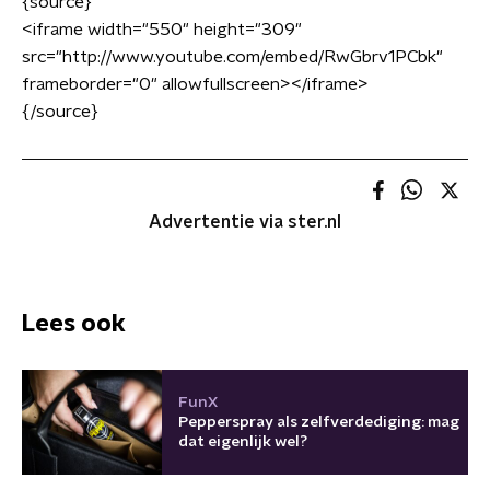
{source}
<
iframe width="550" height="309"
src="http://www.youtube.com/embed/RwGbrv1PCbk"
frameborder="0" allowfullscreen
>
<
/iframe
>
{/source}
Advertentie via ster.nl
Lees ook
FunX
Pepperspray als zelfverdediging: mag
dat eigenlijk wel?