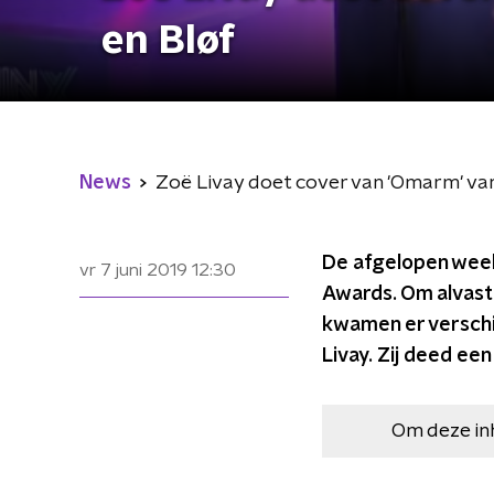
en Bløf
News
Zoë Livay doet cover van 'Omarm' van
De afgelopen week
vr 7 juni 2019
12:30
Awards. Om alvast 
kwamen er verschil
Livay. Zij deed ee
Om deze in