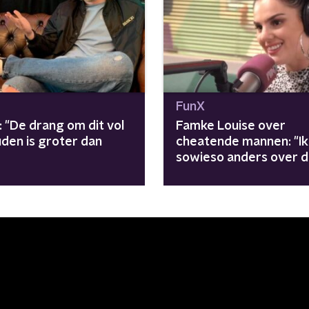
FunX
: "De drang om dit vol
Famke Louise over
uden is groter dan
cheatende mannen: "Ik
sowieso anders over 
liefde nadenken"