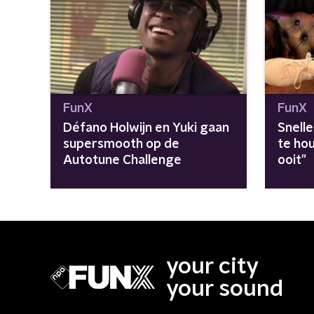
FunX
FunX
Défano Holwijn en Yuki gaan
Snelle
supersmooth op de
te ho
Autotune Challenge
ooit"
your city
your sound