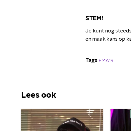
STEM!
Je kunt nog steed
en maak kans op kaa
Tags
FMA19
Lees ook