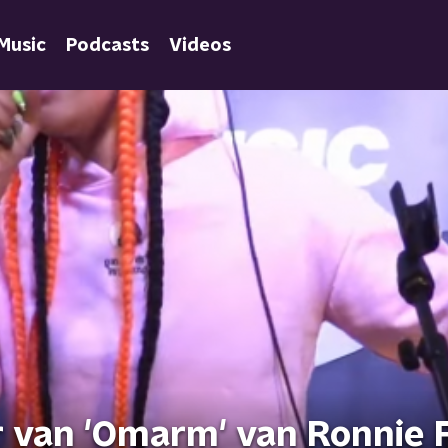
Music
Podcasts
Videos
r van 'Omarm' van Ronnie 