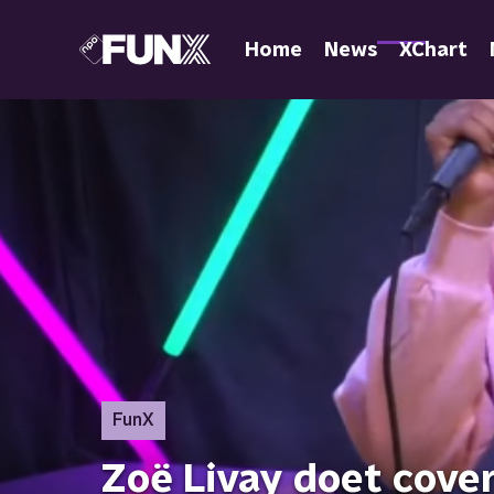
Home
News
XChart
FunX
Zoë Livay doet cove