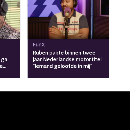
FunX
Ruben pakte binnen twee
 ga
jaar Nederlandse motortitel
de
"Iemand geloofde in mij"