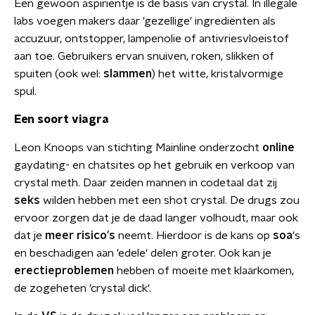
Een gewoon aspirientje is de basis van crystal. In illegale
labs voegen makers daar 'gezellige' ingrediënten als
accuzuur, ontstopper, lampenolie of antivriesvloeistof
aan toe. Gebruikers ervan snuiven, roken, slikken of
spuiten (ook wel:
slammen
) het witte, kristalvormige
spul.
Een soort viagra
Leon Knoops van stichting Mainline onderzocht
online
gaydating- en chatsites op het gebruik en verkoop van
crystal meth. Daar zeiden mannen in codetaal dat zij
seks
wilden hebben met een shot crystal. De drugs zou
ervoor zorgen dat je de daad langer volhoudt, maar ook
dat je
meer risico's
neemt. Hierdoor is de kans op
soa
's
en beschadigen aan 'edele' delen groter. Ook kan je
erectieproblemen
hebben of moeite met klaarkomen,
de zogeheten 'crystal dick'.