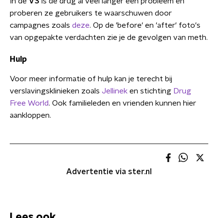
In de
VS
is de drug al veel langer een probleem en
proberen ze gebruikers te waarschuwen door
campagnes zoals
deze
. Op de 'before' en 'after' foto's
van opgepakte verdachten zie je de gevolgen van meth.
Hulp
Voor meer informatie of hulp kan je terecht bij
verslavingsklinieken zoals
Jellinek
en stichting
Drug
Free World
. Ook familieleden en vrienden kunnen hier
aankloppen.
Advertentie via ster.nl
Lees ook