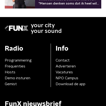
"Mensen denken soms dat ik heel wild
ben"
your city
your sound
Radio
Info
Programmering
Contact
Frequenties
Adverteren
Hosts
Vacatures
Demo insturen
NPO Campus
Gemist
Download de app
FunX nieuwsbrief