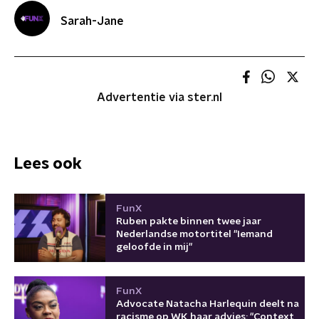
Sarah-Jane
Advertentie via ster.nl
Lees ook
FunX
Ruben pakte binnen twee jaar
Nederlandse motortitel "Iemand
geloofde in mij"
FunX
Advocate Natacha Harlequin deelt na
racisme op WK haar advies: "Context