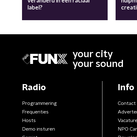
veranderd in een raciaal
hulpm
label?
creati
your city
your sound
Radio
Info
Programmering
Contact
Frequenties
Adverte
Hosts
Vacatur
Demo insturen
NPO Ca