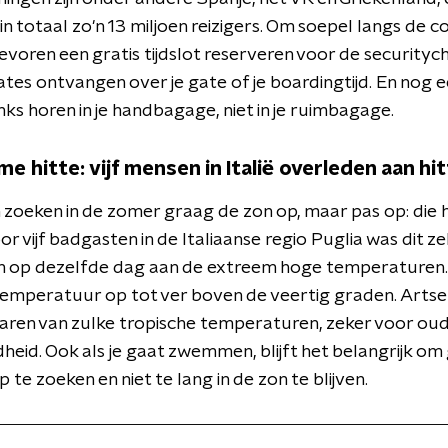
n totaal zo'n 13 miljoen reizigers. Om soepel langs de 
evoren een gratis tijdslot reserveren voor de securityc
es ontvangen over je gate of je boardingtijd. En nog ee
s horen in je handbagage, niet in je ruimbagage.
e hitte: vijf mensen in Italië overleden aan hi
oeken in de zomer graag de zon op, maar pas op: die hi
oor vijf badgasten in de Italiaanse regio Puglia was dit ze
n op dezelfde dag aan de extreem hoge temperaturen.
 temperatuur op tot ver boven de veertig graden. Arts
aren van zulke tropische temperaturen, zeker voor o
eid. Ook als je gaat zwemmen, blijft het belangrijk o
 te zoeken en niet te lang in de zon te blijven.