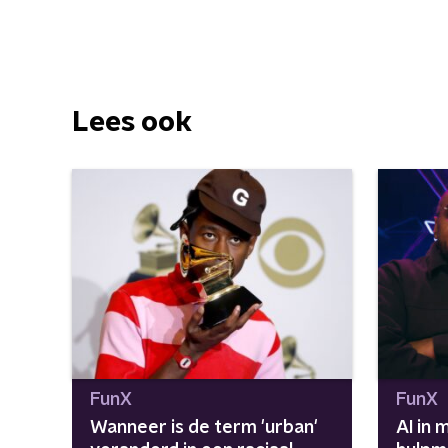
Lees ook
FunX
FunX
Wanneer is de term 'urban'
AI in 