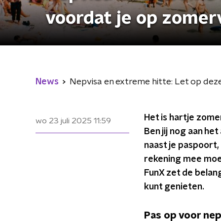
voordat je op zomer
News
Nepvisa en extreme hitte: Let op dez
Het is hartje zom
wo 23 juli 2025
11:59
Ben jij nog aan het
naast je paspoort,
rekening mee moet 
FunX zet de belang
kunt genieten.
Pas op voor nep