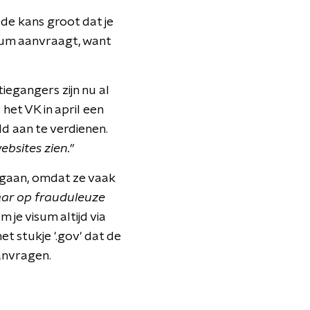
 de kans groot dat je
isum aanvraagt, want
iegangers zijn nu al
het VK in april een
d aan te verdienen.
ebsites zien."
ngaan, omdat ze vaak
aar op frauduleuze
je visum altijd via
t stukje '.gov' dat de
aanvragen.