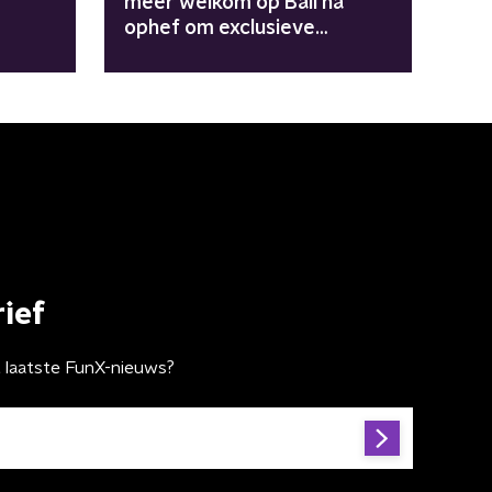
meer welkom op Bali na
ophef om exclusieve
renclub: "Dit zijn gewoon
moderne kolonisten"
ief
t laatste FunX-nieuws?