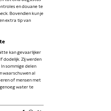
controles en douane te
heck. Bovendien kun je
n extra tip van
tte
tte kan gevaarlijker
lf dodelijk. Zij werden
 In sommige delen
en waarschuwen al
uderen of mensen met
m genoeg water te