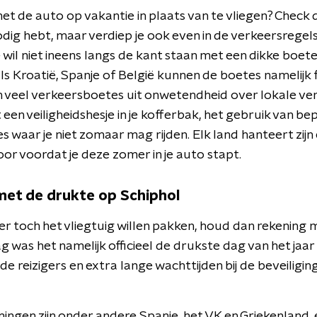
t de auto op vakantie in plaats van te vliegen? Check da
odig hebt, maar verdiep je ook even in de verkeersregel
e wil niet ineens langs de kant staan met een dikke boet
n als Kroatië, Spanje of België kunnen de boetes namelijk
veel verkeersboetes uit onwetendheid over lokale ver
t een veiligheidshesje in je kofferbak, het gebruik van b
s waar je niet zomaar mag rijden. Elk land hanteert zijn 
r voordat je deze zomer in je auto stapt.
met de drukte op Schiphol
r toch het vliegtuig willen pakken, houd dan rekening 
was het namelijk officieel de drukste dag van het jaar 
 reizigers en extra lange wachttijden bij de beveiligin
ngen zijn onder andere Spanje, het VK en Griekenland, 