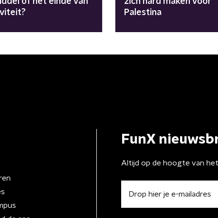
iddel of het einde van
zich hard maken voor
viteit?
Palestina
FunX nieuwsbr
Altijd op de hoogte van he
ren
es
mpus