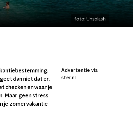
foto:
Unsplash
Advertentie via
vakantiebestemming.
ster.nl
rgeet dan niet dat er,
et checken en waar je
n. Maar geen stress:
van je zomervakantie