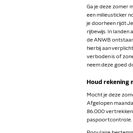
Ga je deze zomer me
een milieusticker n
je doorheen rijdt J
rijbewijs. In lande
de ANWB ontstaan 
hierbij aan verplich
verboden is of zone
neem deze goed doo
Houd rekening 
Mocht je deze zome
Afgelopen maandag 
86.000 vertrekkende
paspoortcontrole.
Populaire bestemmi