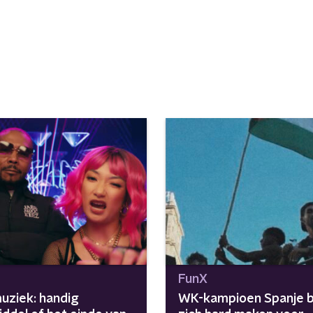
FunX
muziek: handig
WK-kampioen Spanje bl