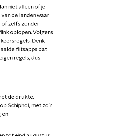
n niet alleen of je
s van de landen waar
e of zelfs zonder
 flink oplopen. Volgens
keersregels. Denk
epaalde flitsapps dat
eigen regels, dus
met de drukte.
op Schiphol, met zo’n
g en
en tot eind augustus