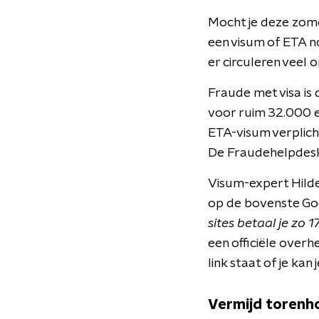
Mocht je deze zomer
een visum of ETA no
er circuleren vee
Fraude met visa is 
voor ruim 32.000 eu
ETA-visum verplich
De Fraudehelpdesk 
Visum-expert Hilde
op de bovenste Goo
sites betaal je zo 1
een officiële overh
link staat of je ka
Vermijd torenh