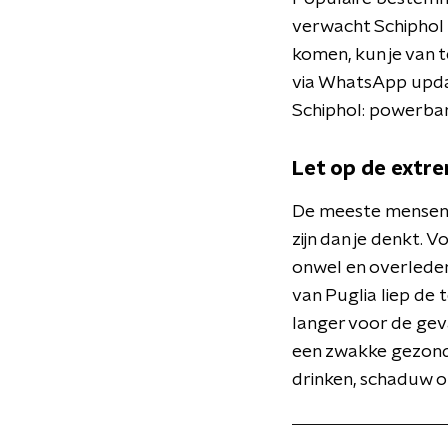
verwacht Schiphol i
komen, kun je van t
via WhatsApp updat
Schiphol: powerbank
Let op de extrem
De meeste mensen z
zijn dan je denkt. V
onwel en overlede
van Puglia liep de
langer voor de gev
een zwakke gezondh
drinken, schaduw op