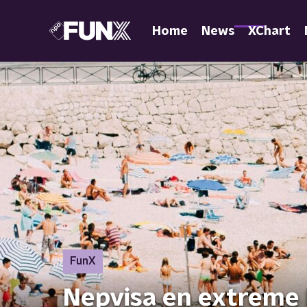
Home
News
XChart
FunX
Nepvisa en extreme 