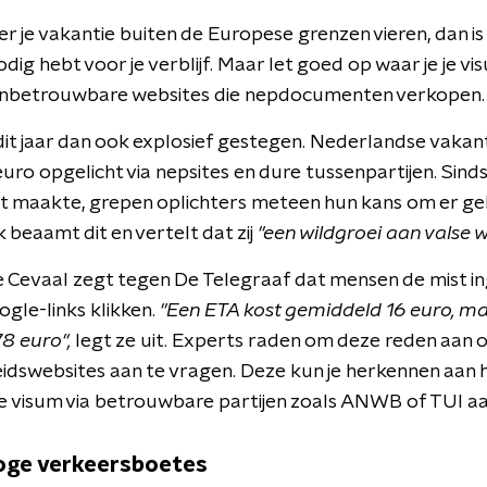
 je vakantie buiten de Europese grenzen vieren, dan is
dig hebt voor je verblijf. Maar let goed op waar je je v
l onbetrouwbare websites die nepdocumenten verkopen.
dit jaar dan ook explosief gestegen. Nederlandse vakant
ro opgelicht via nepsites en dure tussenpartijen. Sinds 
t maakte, grepen oplichters meteen hun kans om er gel
beaamt dit en vertelt dat zij
"
een wildgroei aan valse w
 Cevaal zegt tegen De Telegraaf dat mensen de mist i
gle-links klikken.
"Een ETA kost gemiddeld 16 euro, m
78 euro",
legt ze uit.
Experts raden om deze reden aan om 
eidswebsites aan te vragen. Deze kun je herkennen aan he
n je visum via betrouwbare partijen zoals ANWB of TUI 
oge verkeersboetes