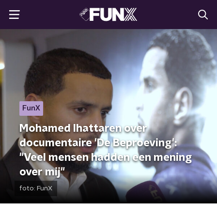
FunX
Mohamed Ihattaren over
documentaire 'De Beproeving':
"Veel mensen hadden een mening
over mij"
foto:
FunX