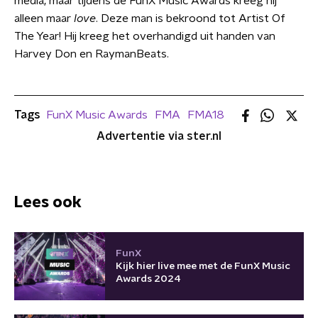
media, maar tijdens de FunX Music Awards kreeg hij
alleen maar
love
. Deze man is bekroond tot Artist Of
The Year! Hij kreeg het overhandigd uit handen van
Harvey Don en RaymanBeats.
Tags
FunX Music Awards
FMA
FMA18
Advertentie via ster.nl
Lees ook
FunX
Kijk hier live mee met de FunX Music
Awards 2024