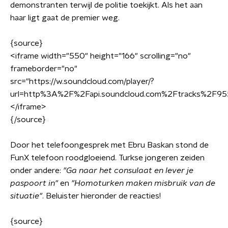
demonstranten terwijl de politie toekijkt. Als het aan
haar ligt gaat de premier weg.
{source}
<
iframe width="550" height="166" scrolling="no"
frameborder="no"
src="https://w.soundcloud.com/player/?
url=http%3A%2F%2Fapi.soundcloud.com%2Ftracks%2F95
<
/iframe
>
{/source}
Door het telefoongesprek met Ebru Baskan stond de
FunX telefoon roodgloeiend. Turkse jongeren zeiden
onder andere:
"Ga naar het consulaat en lever je
paspoort in"
en
"Homoturken maken misbruik van de
situatie"
. Beluister hieronder de reacties!
{source}