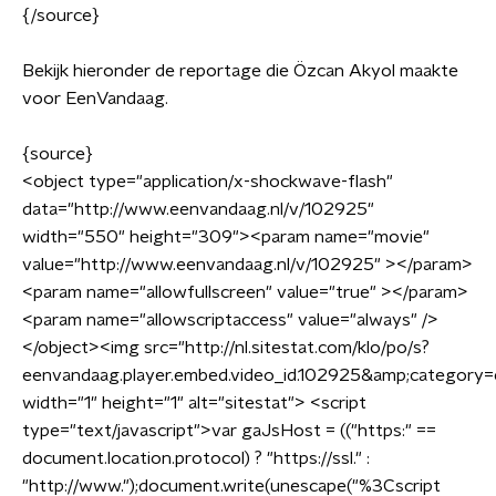
{/source}
Bekijk hieronder de reportage die Özcan Akyol maakte
voor EenVandaag.
{source}
<
object type="application/x-shockwave-flash"
data="http://www.eenvandaag.nl/v/102925"
width="550" height="309"
>
<
param name="movie"
value="http://www.eenvandaag.nl/v/102925"
>
<
/param
>
<
param name="allowfullscreen" value="true"
>
<
/param
>
<
param name="allowscriptaccess" value="always" /
>
<
/object
>
<
img src="http://nl.sitestat.com/klo/po/s?
eenvandaag.player.embed.video_id.102925&amp;categor
width="1" height="1" alt="sitestat"
>
<
script
type="text/javascript"
>
var gaJsHost = (("https:" ==
document.location.protocol) ? "https://ssl." :
"http://www.");document.write(unescape("%3Cscript