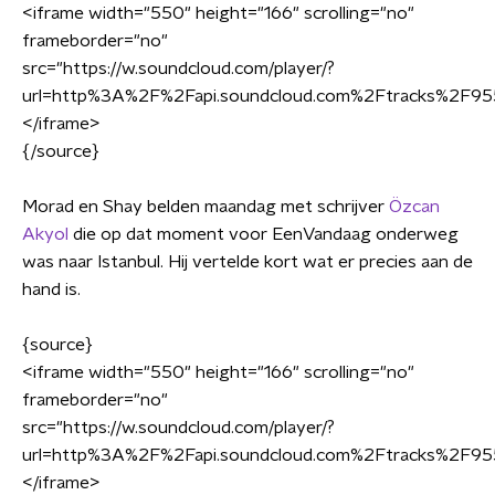
<
iframe width="550" height="166" scrolling="no"
frameborder="no"
src="https://w.soundcloud.com/player/?
url=http%3A%2F%2Fapi.soundcloud.com%2Ftracks%2F95
<
/iframe
>
{/source}
Morad en Shay belden maandag met schrijver
Özcan
Akyol
die op dat moment voor EenVandaag onderweg
was naar Istanbul. Hij vertelde kort wat er precies aan de
hand is.
{source}
<
iframe width="550" height="166" scrolling="no"
frameborder="no"
src="https://w.soundcloud.com/player/?
url=http%3A%2F%2Fapi.soundcloud.com%2Ftracks%2F95
<
/iframe
>