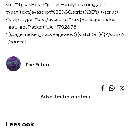
src='"+gaJsHost+"google-analytics.com/ga.js'
type='text/javascript'%3E%3C/script%3E"));
<
/script
>
<
script type="text/javascript"
>
try{var pageTracker =
_gat._getTracker("UA-11792878-
1");pageTracker._trackPageview();}catch(err){}
<
/script
>
{/source}
The Future
Advertentie via ster.nl
Lees ook