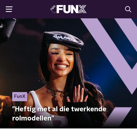
FunX
"Heftig met al die twerkende
rolmodellen"