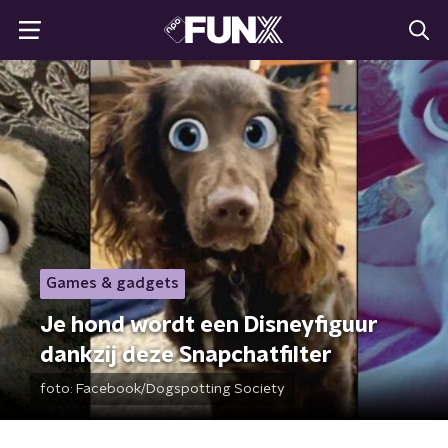
Games & gadgets
Je hond wordt een Disneyfiguur
dankzij deze Snapchatfilter
foto:
Facebook/Dogspotting Society