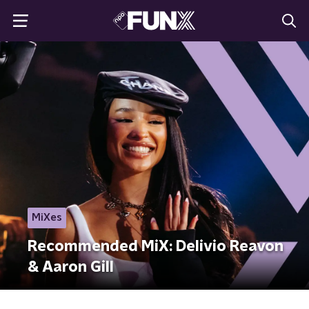
MiXes
Recommended MiX: Delivio Reavon
& Aaron Gill