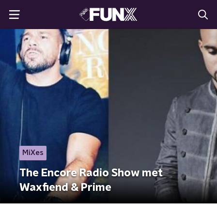
MiXes
The Encore Radio Show met
Waxfiend & Prime