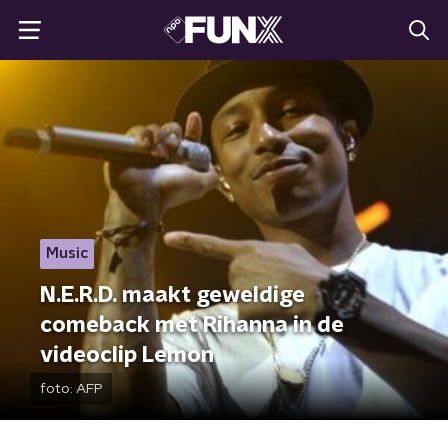
Music
N.E.R.D. maakt geweldige
comeback met Rihanna in de
videoclip Lemon
foto:
AFP