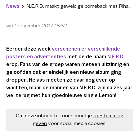
News
N.E.R.D. maakt geweldige comeback met Rihanna in de videoclip Lemon
wo 1 november 2017
18:32
Eerder deze week
verschenen er verschillende
posters en advertenties
met de de naam
N.E.R.D.
erop. Fans van de groep waren meteen uitzinnig en
geloofden dat er eindelijk een nieuw album ging
droppen. Helaas moeten ze daar nog even op
wachten, maar de mannen van N.E.R.D. zijn na zes jaar
wel terug met hun gloednieuwe single Lemon!
Om deze inhoud te tonen moet je
toestemming
geven
voor social media cookies.