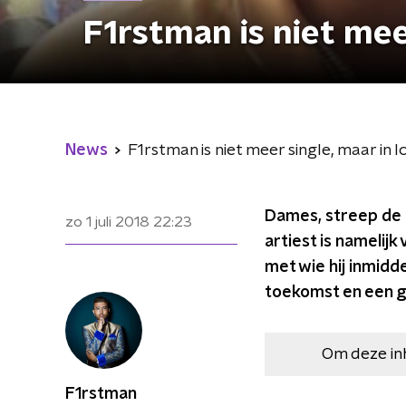
F1rstman is niet meer
News
F1rstman is niet meer single, maar in l
Dames, streep de 
zo 1 juli 2018
22:23
artiest is namelijk
met wie hij inmidd
toekomst en een ge
Om deze in
F1rstman