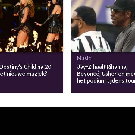
Music
estiny's Child na 20
Jay-Z haalt Rihanna,
met nieuwe muziek?
Beyoncé, Usher en me
het podium tijdens tou
"Avengers zijn
meegenomen"