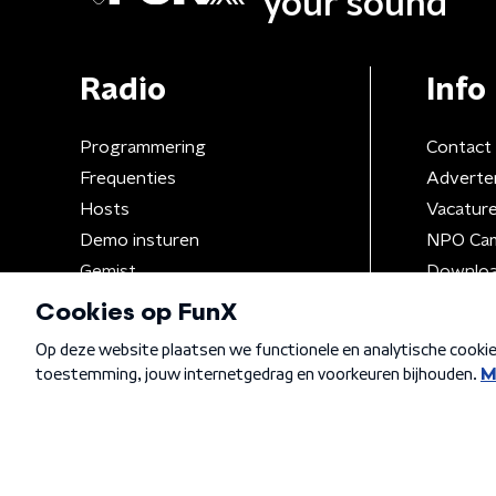
your sound
Radio
Info
Programmering
Contact
Frequenties
Adverte
Hosts
Vacatur
Demo insturen
NPO Ca
Gemist
Downloa
Algemene voorwaarden
Privacybeleid