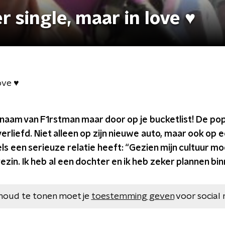
 single, maar in love ♥
ove ♥
naam van F1rstman maar door op je bucketlist! De po
 verliefd. Niet alleen op zijn nieuwe auto, maar ook o
els een serieuze relatie heeft: “Gezien mijn cultuur mo
zin. Ik heb al een dochter en ik heb zeker plannen b
houd te tonen moet je
toestemming geven
voor social 