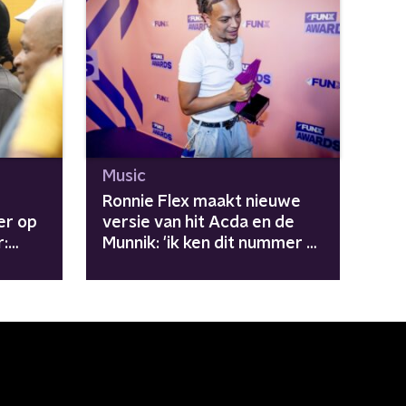
Music
Ronnie Flex maakt nieuwe
er op
versie van hit Acda en de
r:
Munnik: 'ik ken dit nummer al
sinds mijn jeugd'