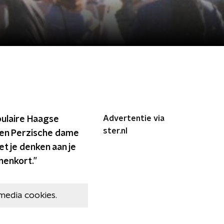
Advertentie via
pulaire Haagse
ster.nl
p een Perzische dame
et je denken aan je
innenkort.”
media cookies.