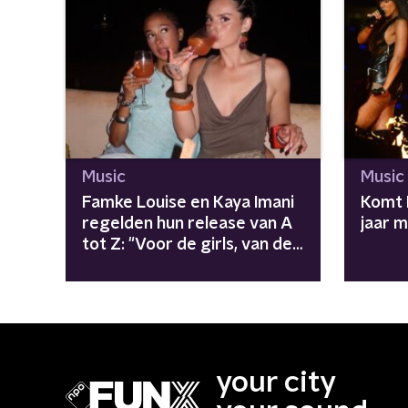
Music
Music
Famke Louise en Kaya Imani
Komt D
regelden hun release van A
jaar 
tot Z: "Voor de girls, van de
girls"
your city