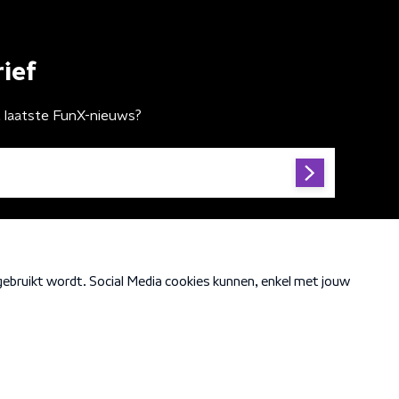
ief
t laatste FunX-nieuws?
Cookiebeleid