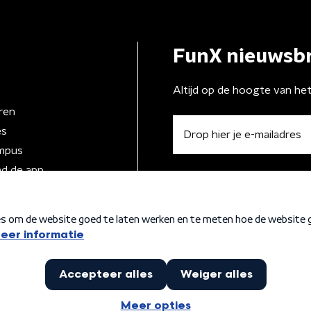
FunX nieuwsbr
Altijd op de hoogte van he
ren
es
mpus
d de app