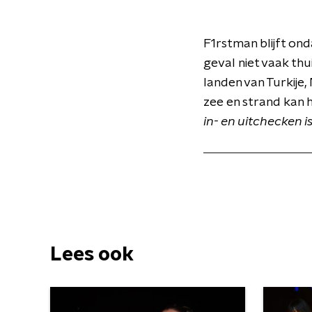
F1rstman blijft ond
geval niet vaak thu
landen van Turkije,
zee en strand kan 
in- en uitchecken i
Lees ook