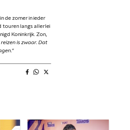
in de zomer in ieder
 touren langs allerlei
nigd Koninkrijk. Zon,
 reizen is zwaar. Dat
agen.”