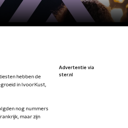
Advertentie via
ster.nl
tiesten hebben de
egroeid in IvoorKust,
a volgden nog nummers
ankrijk, maar zijn