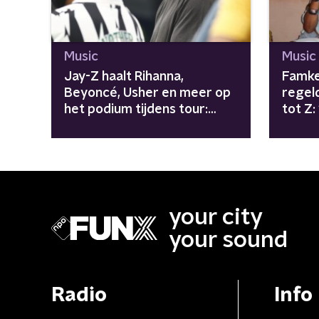
Music
Music
Jay-Z haalt Rihanna,
Famke
Beyoncé, Usher en meer op
regel
het podium tijdens tour:
tot Z:
"Avengers zijn
girls"
meegenomen"
your city
your sound
Radio
Info