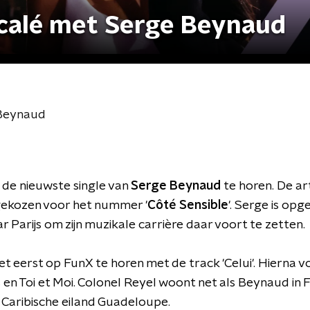
écalé met Serge Beynaud
 Beynaud
 de nieuwste single van
Serge Beynaud
te horen. De ar
 gekozen voor het nummer '
Côté Sensible
'. Serge is opg
 Parijs om zijn muzikale carrière daar voort te zetten.
et eerst op FunX te horen met de track 'Celui'. Hiern
 en Toi et Moi. Colonel Reyel woont net als Beynaud in Fr
 Caribische eiland Guadeloupe.