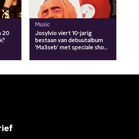
Music
a 20
Josylvio viert 10-jarig
k?
bestaan van debuutalbum
‘Ma3seb’ met speciale show:
"Dit was het begin"
ief