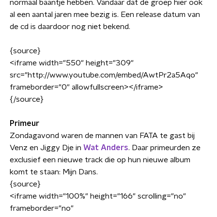
normaal baantje hebben. Vandaar dat de groep hier ook
al een aantal jaren mee bezig is. Een release datum van
de cd is daardoor nog niet bekend.
{source}
<iframe width="550" height="309"
src="http://www.youtube.com/embed/AwtPr2a5Aqo"
frameborder="0" allowfullscreen></iframe>
{/source}
Primeur
Zondagavond waren de mannen van FATA te gast bij
Venz en Jiggy Dje in
Wat Anders
. Daar primeurden ze
exclusief een nieuwe track die op hun nieuwe album
komt te staan: Mijn Dans.
{source}
<
iframe width="100%" height="166" scrolling="no"
frameborder="no"