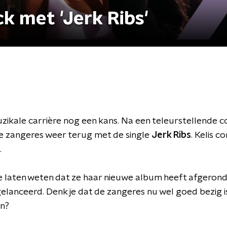
k met 'Jerk Ribs'
zikale carrière nog een kans. Na een teleurstellende
 de zangeres weer terug met de single
Jerk Ribs
. Kelis c
.
ze laten weten dat ze haar nieuwe album heeft afgerond
elanceerd. Denk je dat de zangeres nu wel goed bezig is 
n?