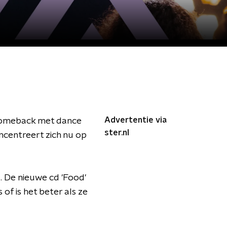
Advertentie via
 comeback met dance
ster.nl
oncentreert zich nu op
. De nieuwe cd 'Food'
of is het beter als ze