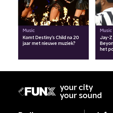
Music
Music
Komt Destiny's Child na 20
Jay-Z 
jaar met nieuwe muziek?
Beyon
het po
"Aven
meeg
your city
your sound