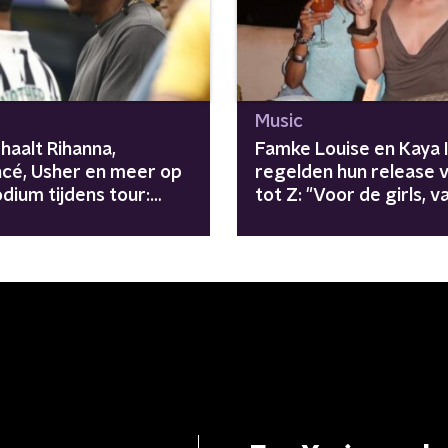
Music
haalt Rihanna,
Famke Louise en Kaya 
cé, Usher en meer op
regelden hun release 
dium tijdens tour:
tot Z: "Voor de girls, v
gers zijn
girls"
enomen"