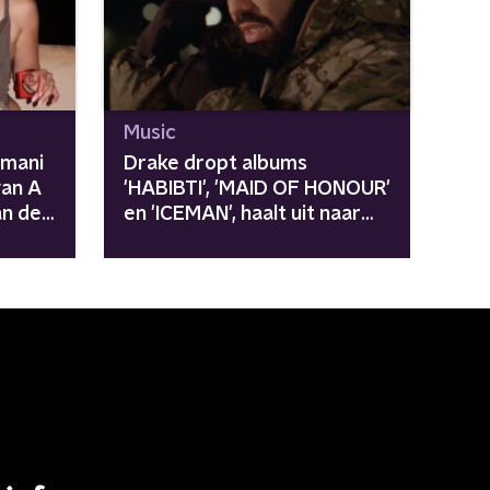
Music
Imani
Drake dropt albums
van A
'HABIBTI', 'MAID OF HONOUR'
an de
en 'ICEMAN', haalt uit naar
Kendrick Lamar en meer