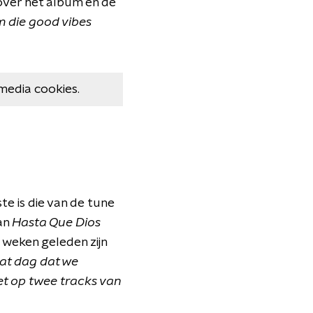
over het album en de
m die good vibes
media cookies.
e is die van de tune
an
Hasta Que Dios
 weken geleden zijn
dat dag dat we
et op twee tracks van