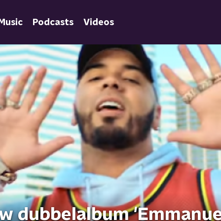
Music
Podcasts
Videos
uw dubbelalbum 'Emmanue