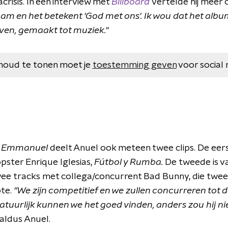
risis. In een interview met
Billboard
vertelde hij meer 
naam en het betekent 'God met ons'. Ik wou dat het albu
leven, gemaakt tot muziek."
houd te tonen moet je
toestemming geven
voor social 
n
Emmanuel
deelt Anuel ook meteen twee clips. De eerst
ster Enrique Iglesias,
Fútbol y Rumba.
De tweede is v
wee tracks met collega/concurrent Bad Bunny, die twee
te.
"We zijn competitief en we zullen concurreren tot 
uurlijk kunnen we het goed vinden, anders zou hij ni
aldus Anuel.