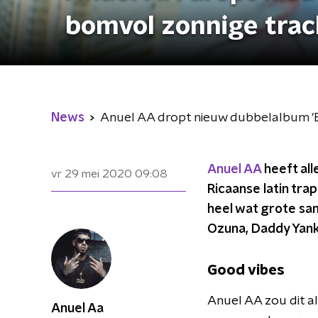
bomvol zonnige trac
News
Anuel AA dropt nieuw dubbelalbum '
Anuel AA
heeft all
vr 29 mei 2020
09:08
Ricaanse latin tra
heel wat grote sam
Ozuna, Daddy Yanke
Good vibes
Anuel AA zou dit al
Anuel Aa