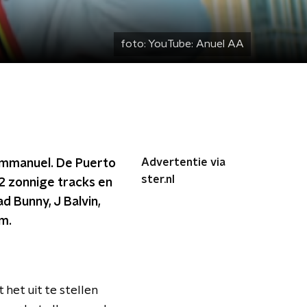
foto:
YouTube: Anuel AA
Advertentie via
 Emmanuel. De Puerto
ster.nl
22 zonnige tracks en
d Bunny, J Balvin,
um.
 het uit te stellen