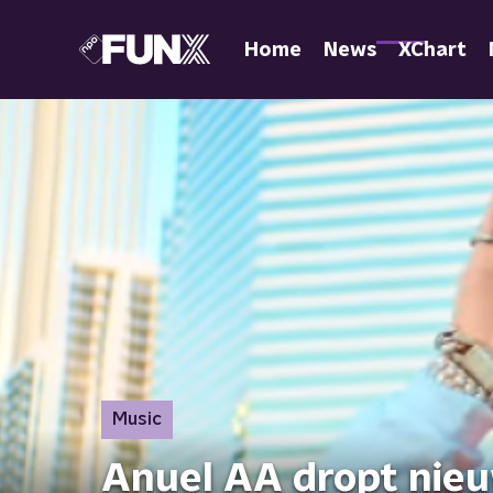
Home
News
XChart
Music
Anuel AA dropt nie