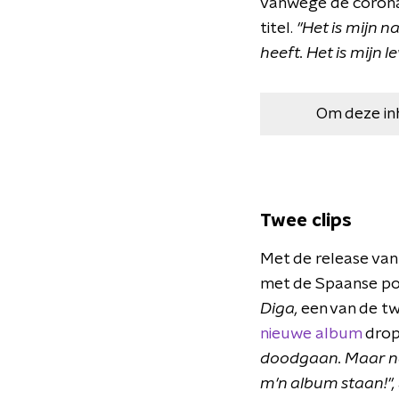
vanwege de coronac
titel.
"Het is mijn 
heeft. Het is mijn 
Om deze in
Twee clips
Met de release va
met de Spaanse pop
Diga,
een van de t
nieuwe album
drop
doodgaan. Maar nat
m'n album staan!",