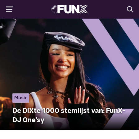
Music
De DiXte 1000 stemlijst van: FunX-
DJ One'sy