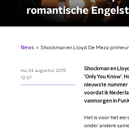
romantische Engelst
News
Shockman en Lloyd De Meza primeuren
Shockman en Lloyd
ma 24 augustus 2015
'Only You Know'. H
12:37
nieuwste nummer wa
voordat ik Nederl
vanmorgen in FunX
Het is voor het ee
onder andere same