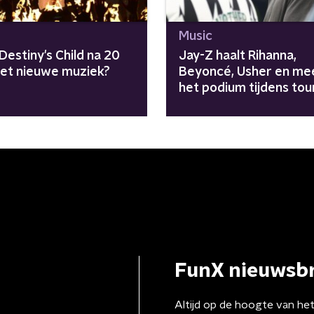
Music
estiny's Child na 20
Jay-Z haalt Rihanna,
met nieuwe muziek?
Beyoncé, Usher en me
het podium tijdens tou
"Avengers zijn
meegenomen"
FunX nieuwsbr
Altijd op de hoogte van he