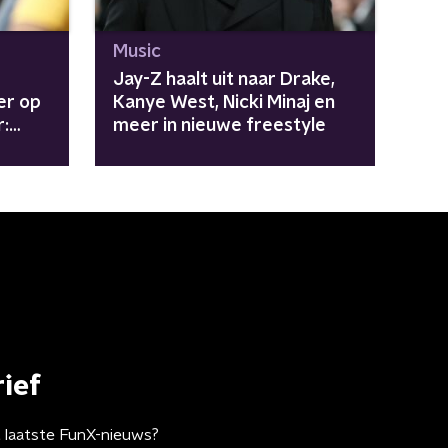
Music
Jay-Z haalt uit naar Drake,
er op
Kanye West, Nicki Minaj en
r:
meer in nieuwe freestyle
ief
t laatste FunX-nieuws?