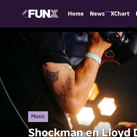
Home
News
XChart
Music
Shockman en Lloyd 