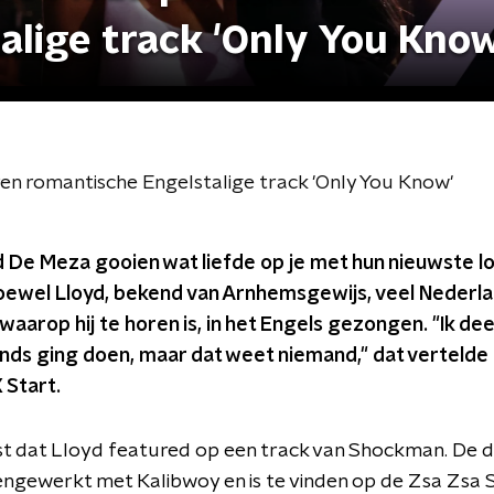
alige track 'Only You Know
 romantische Engelstalige track 'Only You Know'
 De Meza gooien wat liefde op je met hun nieuwste lo
oewel Lloyd, bekend van Arnhemsgewijs, veel Nederland
arop hij te horen is, in het Engels gezongen. "Ik dee
ands ging doen, maar dat weet niemand," dat vertelde
 Start.
rst dat Lloyd featured op een track van Shockman. De d
ngewerkt met Kalibwoy en is te vinden op de Zsa Zsa 