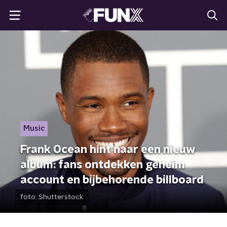
Music
Frank Ocean hint naar een nieuw
album: fans ontdekken geheim
account en bijbehorende billboard
foto:
Shutterstock