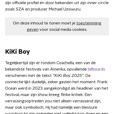
zijn officiële profiel én door bekenden uit zijn
inner circle
zoals SZA en producer Michael Uzowuru.
Om deze inhoud te tonen moet je
toestemming
geven
voor social media cookies.
KiKi Boy
Tegelijkertijd zijn er rondom Coachella
,
een van de
bekendste festivals van Amerika, opvallende
billboards
verschenen met de tekst
“KiKi Boy 2025”
. De
connectie lijkt duidelijk, zeker gezien het moment: Frank
Ocean werd in 2023 aangekondigd als headliner van het
festival, maar zijn show kreeg flinke kritiek. Een
verrassingsoptreden zou niet alleen verrassend zijn,
maar ook symbolisch. Hij had namelijk een blessure
waardoor hij zijn optreden niet volledig kon doen en een