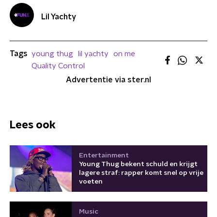
Lil Yachty
Tags
young thug
lil yachty
on me
Quality Control
Advertentie via ster.nl
Lees ook
Entertainment
Young Thug bekent schuld en krijgt
lagere straf: rapper komt snel op vrije
voeten
Music