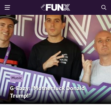
Music
G-Eazy: "Motherfuck Donald
Trump!"