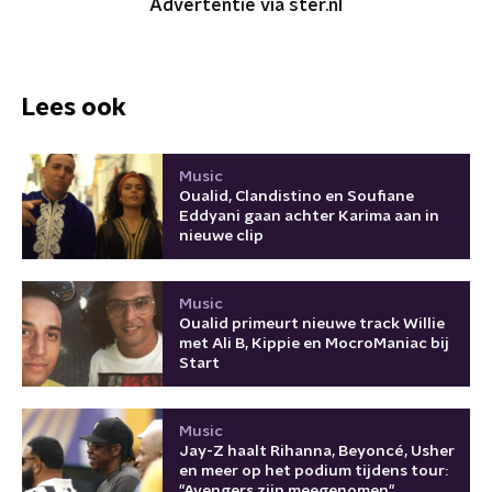
Advertentie via ster.nl
Lees ook
Music
Oualid, Clandistino en Soufiane
Eddyani gaan achter Karima aan in
nieuwe clip
Music
Oualid primeurt nieuwe track Willie
met Ali B, Kippie en MocroManiac bij
Start
Music
Jay-Z haalt Rihanna, Beyoncé, Usher
en meer op het podium tijdens tour:
"Avengers zijn meegenomen"