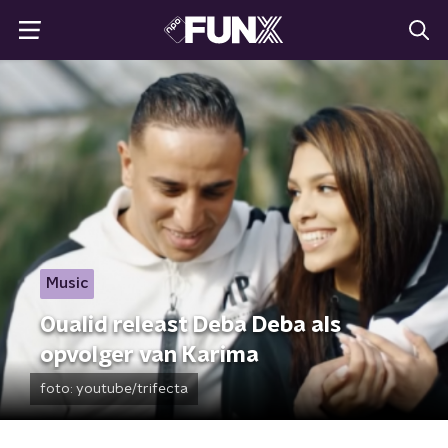
Music
Oualid releast Deba Deba als
opvolger van Karima
foto:
youtube/trifecta