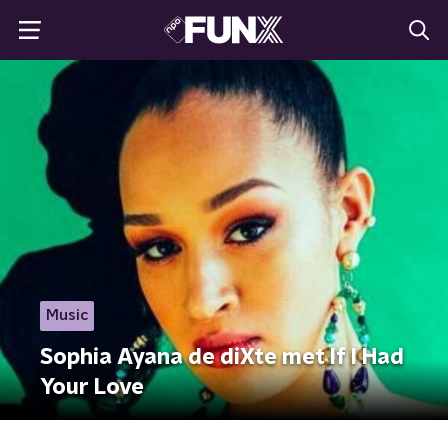
Music
Sophia Ayana de diXte met If I Had
Your Love