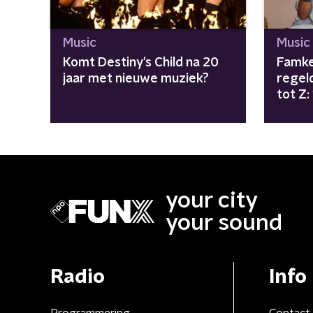
Music
Music
Komt Destiny's Child na 20
Famke
jaar met nieuwe muziek?
regel
tot Z:
girls"
your city
your sound
Radio
Info
Programmering
Contact