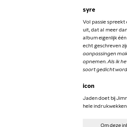
syre
Vol passie spreekt 
uit, dat al meer da
album eigenlijk één
echt geschreven zij
aanpassingen make
opnemen. Als ik het
soort gedicht wordt
icon
Jaden doet bij Jimmy
hele indrukwekken
Om deze in