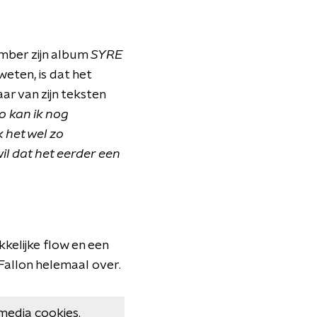
ember zijn album
SYRE
weten, is dat het
ar van zijn teksten
o kan ik nog
 het wel zo
il dat het eerder een
kkelijke flow en een
allon helemaal over.
media cookies.