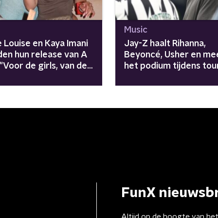
Music
 Louise en Kaya Imani
Jay-Z haalt Rihanna,
den hun release van A
Beyoncé, Usher en me
 "Voor de girls, van de
het podium tijdens tou
"Avengers zijn
meegenomen"
FunX nieuwsbr
Altijd op de hoogte van he