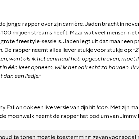
de jonge rapper over zijn carrière. Jaden bracht in nov
n 100 miljoen streams heeft. Maar wat veel mensen niet 
 grote freestyle-sessie is. Jaden legt uit dat maar een pa
n. De rapper neemt alles liever stukje voor stukje op:
"Z
n, want als ik het eenmaal heb opgeschreven, moet ik
 in één keer opneem, wil ik het ook echt zo houden. Ik w
 dan een liedje."
 Fallon ook een live versie van zijn hit
Icon
. Met zijn ma
de moonwalk neemt de rapper het podium van Jimmy F
houd te tonen moet je
toestemming geven
voor social 