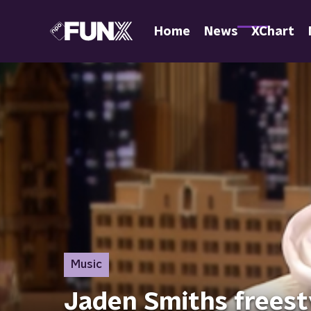
Home
News
XChart
Music
Jaden Smiths freesty