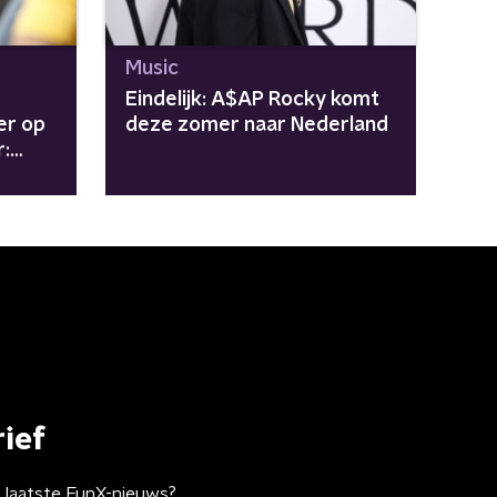
Music
Eindelijk: A$AP Rocky komt
er op
deze zomer naar Nederland
r:
ief
t laatste FunX-nieuws?