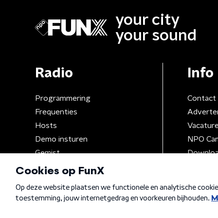
your city
your sound
Radio
Info
Programmering
Contact
Frequenties
Adverte
Hosts
Vacatur
Demo insturen
NPO Ca
Gemist
Downloa
Algemene voorwaarden
Privacybeleid