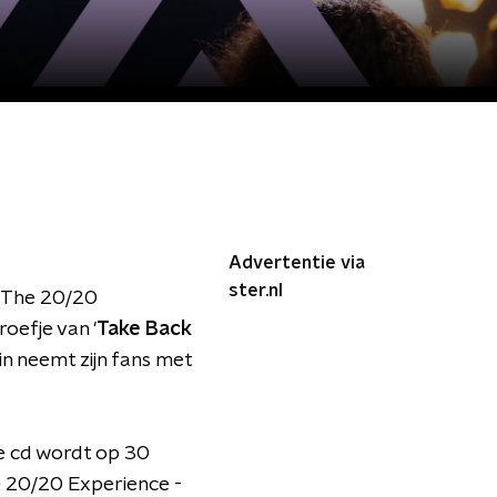
Advertentie via
ster.nl
 'The 20/20
oefje van '
Take Back
n neemt zijn fans met
e cd wordt op 30
e 20/20 Experience -