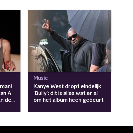
Music
Imani
Kanye West dropt eindelijk
van A
'Bully': dit is alles wat er al
an de
om het album heen gebeurt