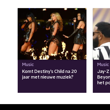
Music
Music
Komt Destiny's Child na 20
Jay-Z 
jaar met nieuwe muziek?
Beyon
het po
"Aven
meeg