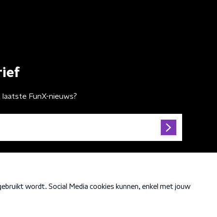
ief
t laatste FunX-nieuws?
Cookiebeleid