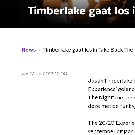
Timberlake gaat los 
News
Timberlake gaat los in Take Back The
wo 31 juli 2013
12:00
Justin Timberlake 
Experience' gelanc
The Night
' met ee
deze met de funky/
The 20/20 Experie
september dit jaar