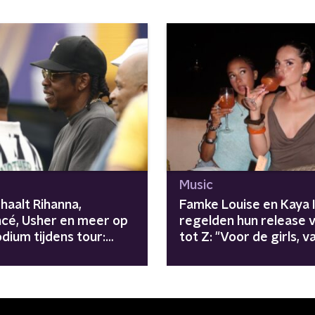
Music
haalt Rihanna,
Famke Louise en Kaya 
cé, Usher en meer op
regelden hun release 
dium tijdens tour:
tot Z: "Voor de girls, v
gers zijn
girls"
enomen"