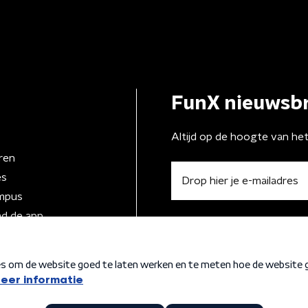
FunX nieuwsbr
Altijd op de hoogte van he
ren
es
mpus
d de app