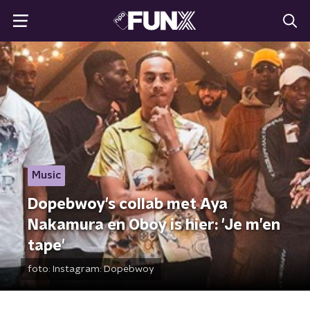
Music
Dopebwoy's collab met Aya
Nakamura en Oboy is hier: 'Je m’en
tape'
foto:
Instagram: Dopebwoy