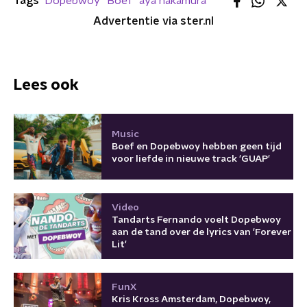
Tags
Dopebwoy
Boef
aya nakamura
Advertentie via ster.nl
Lees ook
Music
Boef en Dopebwoy hebben geen tijd
voor liefde in nieuwe track 'GUAP'
Video
Tandarts Fernando voelt Dopebwoy
aan de tand over de lyrics van 'Forever
Lit'
FunX
Kris Kross Amsterdam, Dopebwoy,