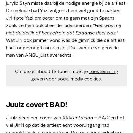
jurylid Styn miste daarbij de nodige energie bij de artiest.
De melodie had Yazi volgens hem wel goed te pakken.
Jiri tipte Yazi om beter om te gaan met zijn Spaans,
zoals ze hem ook al eerder adviseerden:
"Het was mij
niet duidelijk of het refrein dat Spaanse deel was."
Wat Jiri ook jammer vond was de gimmick die de artiest
had toegevoegd aan zijn act. Dat werkte volgens de
man van ANBU juist averechts.
Om deze inhoud te tonen moet je
toestemming
geven
voor social media cookies.
Juulz covert BAD!
Juulz deed een cover van
XXXtentacion – BAD!
en het
viel Jiri11 op dat de artiest echt vooruitgang had
geboekt sinds de vorige keer. De tune vond hij keihard