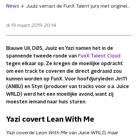
News
Juulz verrast de FunX Talent-jury met originele versie van 'Bad'
di 19 maart 2019
20:14
Blauwe Uil, DØS, Juulz en Yazi namen het in de
spannende tweede ronde van
FunX Talent Cloud
tegen elkaar op. Ze kregen de moeilijke opdracht
om een track te coveren die direct gedraaid zou
kunnen worden op FunX. Voor hoofdjuryleden Jiri11
(ANBU) en Styn (producer van tracks voor o.a. Juice
WRLD) werd het een moeilijke avond, want zij
moesten iemand naar huis sturen.
Yazi covert Lean With Me
Yazi coverde
Lean With Me
van Juice WRLD, maar