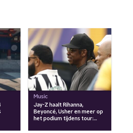
Music
4
Jay-Z haalt Rihanna,
8
Beyoncé, Usher en meer op
het podium tijdens tour:
"Avengers zijn
meegenomen"