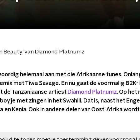
can Beauty' van Diamond Platnumz
oordig helemaal aan met die Afrikaanse tunes. Onlang
remix met Tiwa Savage. En nu gaat de voormalig B2K-l
 de Tanzaniaanse artiest
Diamond Platnumz
. Op het
oy je met zingen in het Swahili. Dat is, naast het Engel
ia en Kenia. Ook in andere delen van Oost-Afrika wordt 
houd te tonen moet je
toestemming geven
voor social 