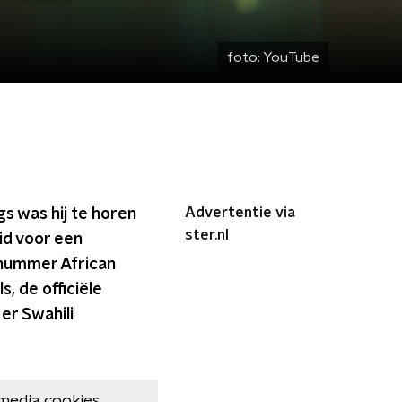
foto:
YouTube
Advertentie via
s was hij te horen
ster.nl
id voor een
 nummer African
s, de officiële
er Swahili
media cookies.