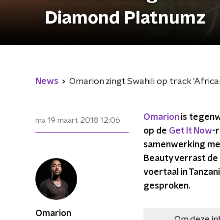
Diamond Platnumz
News
Omarion zingt Swahili op track 'Afri
Omarion
is tegenw
ma 19 maart 2018
12:06
op de
Get It Now
-
samenwerking met
Beauty verrast de b
voertaal in Tanzan
gesproken.
Omarion
Om deze in