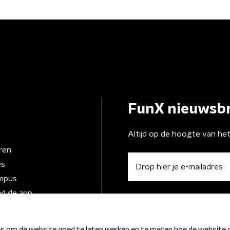
FunX nieuwsbr
Altijd op de hoogte van he
ren
es
mpus
d de app