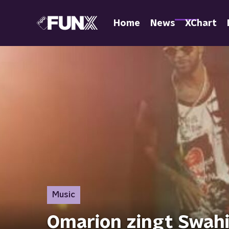
Home
News
XChart
Music
Omarion zingt Swahil