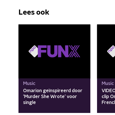
Lees ook
Music
Music
Omarion geïnspireerd door
VIDEO
'Murder She Wrote' voor
clip O
single
Frenc