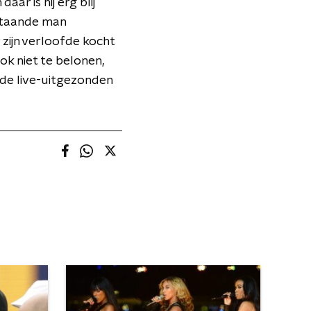
ar is hij erg blij
nstaande man
 zijn verloofde kocht
ok niet te belonen,
de live-uitgezonden