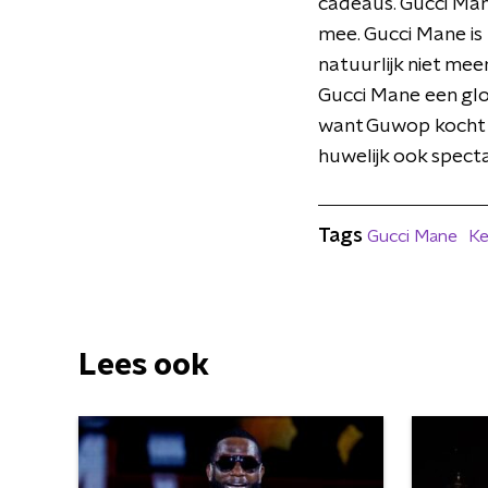
cadeaus. Gucci Mane
mee. Gucci Mane is
natuurlijk niet mee
Gucci Mane een gloe
want Guwop kocht p
huwelijk ook spect
Tags
Gucci Mane
Ke
Lees ook