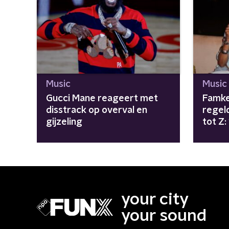
Music
Music
Gucci Mane reageert met
Famke
disstrack op overval en
regel
gijzeling
tot Z:
girls"
your city
your sound