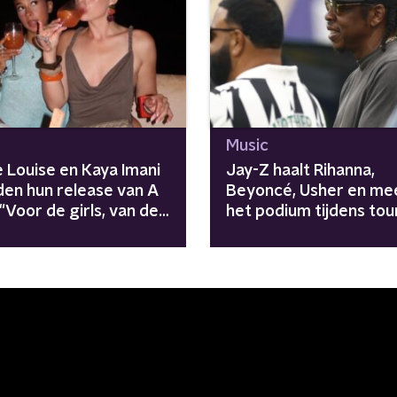
Music
 Louise en Kaya Imani
Jay-Z haalt Rihanna,
den hun release van A
Beyoncé, Usher en me
 "Voor de girls, van de
het podium tijdens tou
"Avengers zijn
meegenomen"