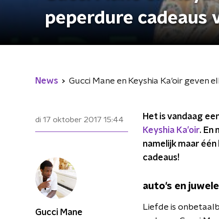
peperdure cadeaus v
News
Gucci Mane en Keyshia Ka'oir geven e
Het is vandaag ee
di 17 oktober 2017
15:44
Keyshia Ka'oir
. En
namelijk maar één 
cadeaus!
auto's en juwel
Liefde is onbetaal
Gucci Mane