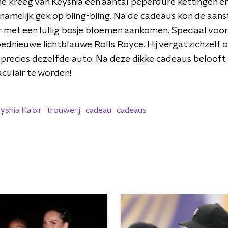
 kreeg van Keyshia een aantal peperdure kettingen en da
 namelijk gek op bling-bling. Na de cadeaus kon de aa
r met een lullig bosje bloemen aankomen. Speciaal voor
dnieuwe lichtblauwe Rolls Royce. Hij vergat zichzelf o
recies dezelfde auto. Na deze dikke cadeaus belooft 
aculair te worden!
yshia Ka'oir
trouwerij
cadeau
cadeaus