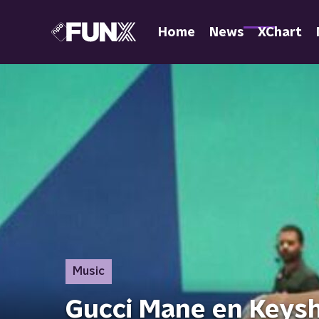
Home
News
XChart
Music
Gucci Mane en Keyshi