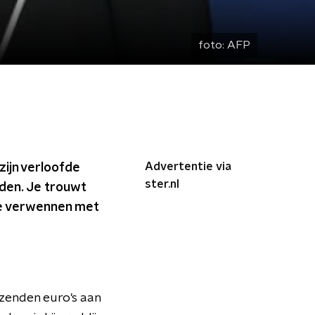
foto:
AFP
Advertentie via
zijn verloofde
ster.nl
rden. Je trouwt
 te verwennen met
zenden euro's aan