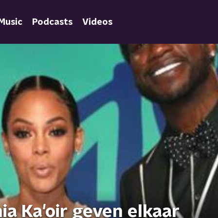
Music
Podcasts
Videos
a Ka'oir geven elkaar